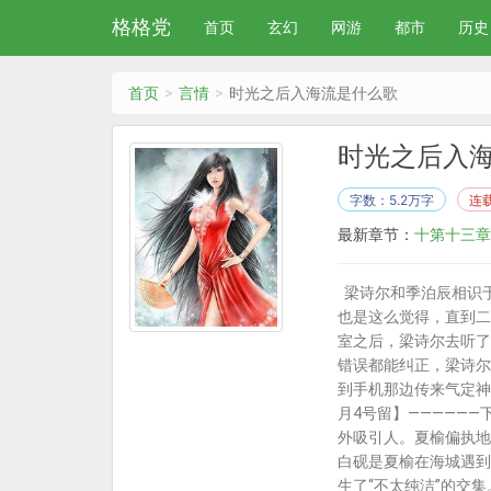
格格党
首页
玄幻
网游
都市
历史
首页
言情
时光之后入海流是什么歌
时光之后入
字数：5.2万字
连
最新章节：
十第十三章
梁诗尔和季泊辰相识于
也是这么觉得，直到二
室之后，梁诗尔去听了
错误都能纠正，梁诗尔
到手机那边传来气定神
月4号留】—————
外吸引人。夏榆偏执地
白砚是夏榆在海城遇到
生了“不太纯洁”的交