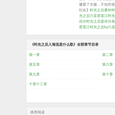
攥紧了衣服，不知所措
狂欢】
时光之后番外
时
光之后六盲星晋江
时光
诗尔
时光之后梁诗尔免
星晋江
时光之后by六
《时光之后入海流是什么歌》全部章节目录
第一章
第二章
第五章
第六章
第九章
第十章
十第十三章
推荐阅读