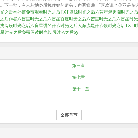
。下一秒，有人从她身后揽住她的肩头，声调慵懒：“喜欢谁？你不是在
光之后番外篇免费观看
时光之后TXT资源
时光之后六盲星笔趣阁
时光之
之后作者六盲星
时光之后六盲星百度
时光之后六芒星
时光之后六盲星
时光
费阅读
时光之后六盲星讲的什么
时光之后入海流是什么歌
时光之后TXT
盲星
时光之后免费阅读
时光以后
时光之后by
第三章
第七章
第十一章
全部章节