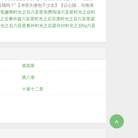
追我吗？”【冲浪大佬包子少女】【让心跳，与海浪
后笔趣阁
时光之后六盲星免费阅读
六盲星时光之后
时
之后番外篇六盲星
时光之后百度
时光之后六盲星梁
时光之后六盲星番外
时光之后梁诗尔
时光之后by六盲
第四章
第八章
十第十二章
∧