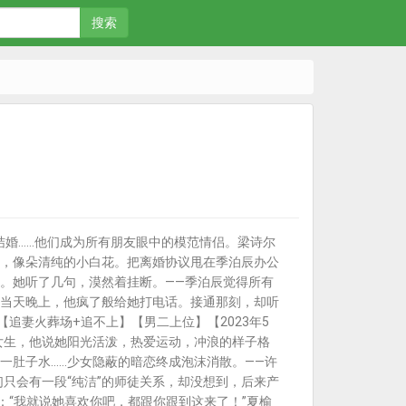
搜索
婚……他们成为所有朋友眼中的模范情侣。梁诗尔
，像朵清纯的小白花。把离婚协议甩在季泊辰办公
。她听了几句，漠然着挂断。——季泊辰觉得所有
当天晚上，他疯了般给她打电话。接通那刻，却听
追妻火葬场+追不上】【男二上位】【2023年5
女生，他说她阳光活泼，热爱运动，冲浪的样子格
一肚子水……少女隐蔽的暗恋终成泡沫消散。——许
只会有一段“纯洁”的师徒关系，却没想到，后来产
：“我就说她喜欢你吧，都跟你跟到这来了！”夏榆