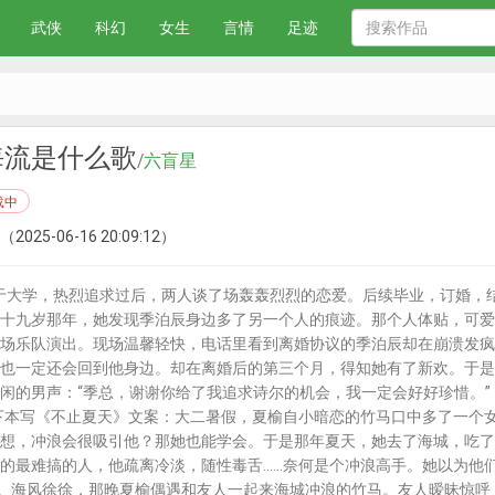
武侠
科幻
女生
言情
足迹
海流是什么歌
/
六盲星
载中
（2025-06-16 20:09:12）
大学，热烈追求过后，两人谈了场轰轰烈烈的恋爱。后续毕业，订婚，结
十九岁那年，她发现季泊辰身边多了另一个人的痕迹。那个人体贴，可爱
场乐队演出。现场温馨轻快，电话里看到离婚协议的季泊辰却在崩溃发疯
也一定还会回到他身边。却在离婚后的第三个月，得知她有了新欢。于是
闲的男声：“季总，谢谢你给了我追求诗尔的机会，我一定会好好珍惜。”【
—下本写《不止夏天》文案：大二暑假，夏榆自小暗恋的竹马口中多了一个
想，冲浪会很吸引他？那她也能学会。于是那年夏天，她去了海城，吃了
的最难搞的人，他疏离冷淡，随性毒舌……奈何是个冲浪高手。她以为他们
集。海风徐徐，那晚夏榆偶遇和友人一起来海城冲浪的竹马。友人暧昧惊呼