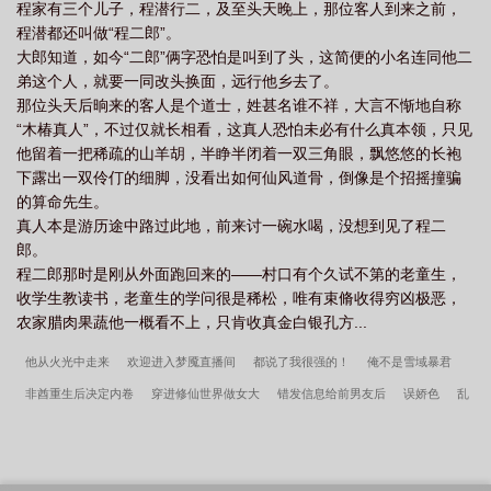
程家有三个儿子，程潜行二，及至头天晚上，那位客人到来之前，
程潜都还叫做“程二郎”。
大郎知道，如今“二郎”俩字恐怕是叫到了头，这简便的小名连同他二
弟这个人，就要一同改头换面，远行他乡去了。
那位头天后晌来的客人是个道士，姓甚名谁不祥，大言不惭地自称
“木椿真人”，不过仅就长相看，这真人恐怕未必有什么真本领，只见
他留着一把稀疏的山羊胡，半睁半闭着一双三角眼，飘悠悠的长袍
下露出一双伶仃的细脚，没看出如何仙风道骨，倒像是个招摇撞骗
的算命先生。
真人本是游历途中路过此地，前来讨一碗水喝，没想到见了程二
郎。
程二郎那时是刚从外面跑回来的——村口有个久试不第的老童生，
收学生教读书，老童生的学问很是稀松，唯有束脩收得穷凶极恶，
农家腊肉果蔬他一概看不上，只肯收真金白银孔方...
他从火光中走来
欢迎进入梦魇直播间
都说了我很强的！
俺不是雪域暴君
非酋重生后决定内卷
穿进修仙世界做女大
错发信息给前男友后
误娇色
乱
世种田养崽日常
开局一条鲲
病名为你
小寡妇京城寻夫记
她病得不轻
[红
楼]荣府丫鬟生存指南
末日领主种番薯日志[基建]
道友，灵根借我复制一下
穿
到民国做裁缝
病弱小少爷又在被迫探案
家父宋仁宗
过门
战损雄虫禁养守