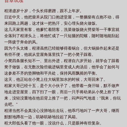
评送分，独家发布谢绝转载，请转载的诸位尽快撤文了，谢谢，再
首章试读
次感谢支持正版~
程潜虚岁十岁，个头长得磨蹭，跟不上年岁。
日近中天，他把柴禾从院门口抱进堂屋，一整捆柴有点抱不动，得
来回跑上两趟，这才抹一把热汗，安心埋头烧火做饭。
这几天家里有客，他爹忙着陪客，洗菜做饭烧火劈柴等一干事宜就
全落到了程潜头上，将他忙成了一只短腿的陀螺，随时随地能刮起
一阵疲于奔命的风。
因为个头太矮，程潜虽然已经能够得着锅台，但大锅操作起来还是
有些不便，他就从堂屋角落里找了一把小凳子踩着。
小凳四条腿长短不一、里出外进，程潜自六岁开始，就学会了踩着
凳子做饭，在无数次险些栽进锅里变成人肉汤后，他学会了如何与
这参差不齐的垫脚物和平共处，保持风雨飘摇的平衡。
这天，他正站在小凳上往大锅里加水的时候，大哥回来了。
程家大哥已经十五，是个大小伙子了，他带着一身汗味，默不做声
地走进堂屋里，四下扫了一眼，而后一只手将幼弟从小凳上拎了下
来，没轻没重地在他后背上推了一把，闷声闷气地道：“我来，你玩
去吧。”
程潜当然不会真没心没肺地出去玩，他乖巧地叫了一声大哥，继而
默默地蹲在一边，吭哧吭哧地拉起了风箱。
程大郎低头看了他一眼，没说什么，只是眼神有些复杂。