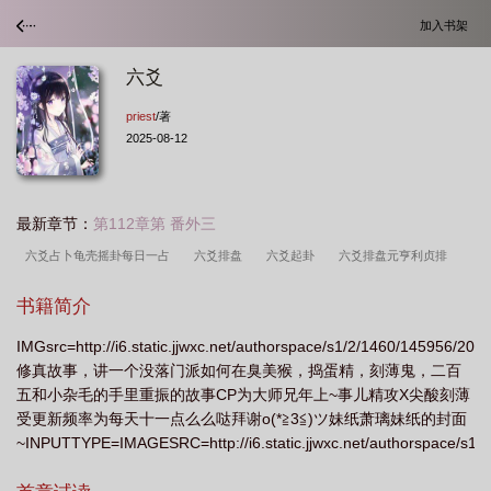
加入书架
六爻
priest
/著
2025-08-12
最新章节：
第112章第 番外三
六爻占卜龟壳摇卦每日一占
六爻排盘
六爻起卦
六爻排盘元亨利贞排
盘
六爻卦象对照表
六爻解卦对照表
六爻眼跳测吉凶
六爻算卦
六爻
书籍简介
在线排盘元亨利贞
六爻占卜每日一占免费
六爻在线排盘
六爻起卦排
IMGsrc=http://i6.static.jjwxc.net/authorspace/s1/2/1460/145956/20
盘
六爻解卦
六爻排盘(免费版)
六爻排盘元亨利贞
六爻起卦方法详
修真故事，讲一个没落门派如何在臭美猴，捣蛋精，刻薄鬼，二百
解
六爻占卜
六爻排盘宝
六爻占卜一事一占
六爻占卜每日一卦免
五和小杂毛的手里重振的故事CP为大师兄年上~事儿精攻X尖酸刻薄
费
六爻如何起卦
六爻免费解卦
六爻在线起卦
六爻龟壳每日一卦免
受更新频率为每天十一点么么哒拜谢o(*≧3≦)ツ妹纸萧璃妹纸的封面
~INPUTTYPE=IMAGESRC=http://i6.static.jjwxc.net/authorspace/s1/
费
六爻元亨利贞网在线排盘系统
六爻八卦每日免费一占
六爻占卜每日一
authorid=145956")专栏链接七月六日周日VIP，当日三更，以后长
占
六爻免费阅读全文
六爻占卜龟壳摇卦
六爻怎么读
六爻priest