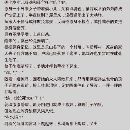
俩七岁小儿薛满和薛宁托付给了她。
种田系统已开启。”梁玉垂死病中惊坐起：“什么系统？”“种田系统。”
原身一个外来女子带着俩小儿，又有点姿色，被薛成举的弟弟薛成
梁玉：“……”“种田系统，我要种田系统干什么？监督我开荒种田？
祥惦记上了，半夜摸到了屋里来，没得逞闹出了大动静。
我需要你监督？我缺你……”系统：“宿主淡定，我可以召唤玩家来开
薛家人不怪薛成祥欺负寡嫂，反而怪原身不检点，喊打喊杀的要把
给你开荒。”
原身浸猪笼。
原身不堪受辱，上吊自杀。
醒来的，就已经是姜璃了。
根据原身记忆，这里是关山县下的一个村落，叫后邱村，原身的家
人去了何方她不知，户籍已经落在了这里，她或许也要暂时在此处
生活了。
脑子彻底清醒了，姜璃才撑着手坐了起来。
“诈尸了！”
随着一道惊呼，围着她的众人四散开来，只有那俩瘦得皮包骨的孩
子还跪在跟前，脸上挂着泪痕，见她醒来停止了哭泣，一哽一哽的
抽咽着。
“娘，你没死太好了！”
姜璃微微蹙眉，原身刚进门就成了寡妇，算哪门子的娘。
但她现在浑身酸痛又渴又饿。
“有水吗？”
跪着的薛满闻言马上爬起来，从墙角拿上陶罐，又出...