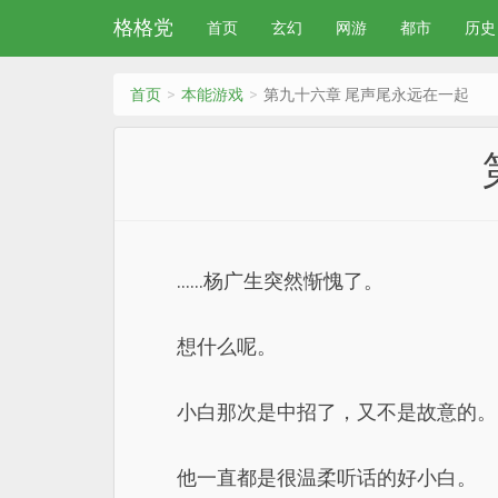
格格党
首页
玄幻
网游
都市
历史
首页
本能游戏
第九十六章 尾声尾永远在一起
……杨广生突然惭愧了。
想什么呢。
小白那次是中招了，又不是故意的。
他一直都是很温柔听话的好小白。