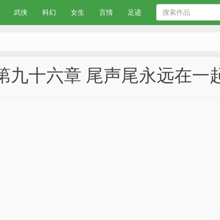
武侠
科幻
女生
言情
足迹
第九十六章 尾声尾永远在一