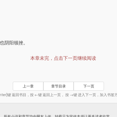
也阴阳顿挫。
本章未完，点击下一页继续阅读
上一章
章节目录
下一页
nter]键 返回书目，按 ←键 返回上一页， 按 →键 进入下一页，加入
所有小说和章节均由网友上传，转载只为宣传本书让更多读者欣赏。