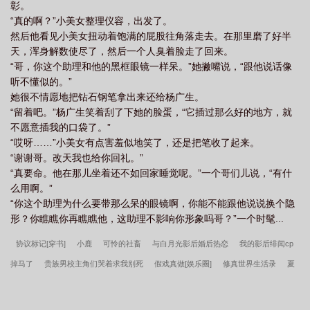
彰。
“真的啊？”小美女整理仪容，出发了。
然后他看见小美女扭动着饱满的屁股往角落走去。在那里磨了好半
天，浑身解数使尽了，然后一个人臭着脸走了回来。
“哥，你这个助理和他的黑框眼镜一样呆。”她撇嘴说，“跟他说话像
听不懂似的。”
她很不情愿地把钻石钢笔拿出来还给杨广生。
“留着吧。”杨广生笑着刮了下她的脸蛋，“它插过那么好的地方，就
不愿意插我的口袋了。”
“哎呀……”小美女有点害羞似地笑了，还是把笔收了起来。
“谢谢哥。改天我也给你回礼。”
“真要命。他在那儿坐着还不如回家睡觉呢。”一个哥们儿说，“有什
么用啊。”
“你这个助理为什么要带那么呆的眼镜啊，你能不能跟他说说换个隐
形？你瞧瞧你再瞧瞧他，这助理不影响你形象吗哥？”一个时髦...
协议标记[穿书]
小鹿
可怜的社畜
与白月光影后婚后热恋
我的影后绯闻cp
掉马了
贵族男校主角们哭着求我别死
假戏真做[娱乐圈]
修真世界生活录
夏
日情书
仙道逆徒
万人迷病美人陷入豪门修罗场
你的香气
德萨罗人鱼
无
限之绝地欧皇
甩了霸总，拿奖拿到手软
特殊服务
人，棉喜欢你！
咱家就想