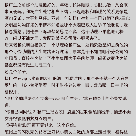
杨广生之前那个助理挺好的。年轻，长得顺眼，心眼儿活，又会来
游戏txt
本能游戏by在下小神J免费阅读
本能游戏谁是1
本能游戏讲的什
事又会玩，和杨广生处得相当不错，比起老板和助理的关系更像是
么
本能游戏剧透
酒肉兄弟，大哥和马仔。不过，年初杨广生和一个已订婚了的x三代
女明星勾勾搭搭的事情不知道被哪个大嘴巴贱人告诉了他老爸，老
杨总震怒，把他弄回海城禁足思过不说，这个助理小弟也遭到株
连，问以不谏之罪，发配到某分公司做小职员去了。
后来老杨总亲自指派了一个助理给杨广生，这颗紫微星和之前他的
那个可怜助理的人生道路正好逆途，原本是个不知道哪个分公司的
小职员，直接坐火箭当了生生集团太子爷的助理，问题这家伙之前
甚至都没有做过助理工作。
还是个呆子。
杨广生在vip卡座跟朋友们喝酒，乱哄哄的，那个呆子就一个人在角
落里的一张小台座坐着，时不时往这边看一眼，然后嘬一口手里的
柳橙汁。
“你那个助理怎么不过来一起玩呀广生哥。”靠在他身上的小美女说
道。
“你自己问问他？”杨广生把西装口袋里的定制钢笔抽出来，插进小美
女开得很低的紧身衣领里。
“你要能把助理哥哥弄过来，这个送你。”
笔帽上闪闪发亮的钻石正好从小美女白嫩的胸部上露出来，相得益