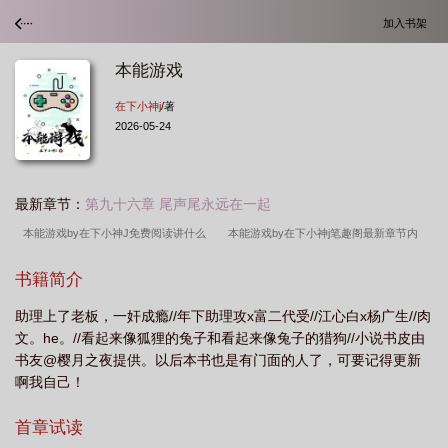
加入书架
本能游戏
在下小神j
/著
2026-05-24
最新章节：
第九十六章 尾声尾永远在一起
本能游戏by在下小神J免费阅读讲什么
本能游戏by在下小神j笔趣阁最新章节内
容
本能游戏无删减
本能游戏江心白
本能游戏by我是小神免费阅读
本
书籍简介
能游戏免费阅读江心白
本能游戏txt无删减版
本能游戏的结局到底是什
助理上了老板，一奸成瘾//年下助理攻x富二代受//江心白x杨广生//肉
么
本能游戏有声剧cv
本能游戏完整版
本能游戏杨广生
本能游戏有声
文。he。//看起来像狐狸的兔子和看起来像兔子的猎狗//小说书皮由
剧百度
本能游戏广播剧
本能游戏by
本能游戏 我是小神TXT
本能游戏
书友@樱月之夜提供。以后本书也是有门面的人了，可要记得更新
未删减
本能游戏by我是小神免费阅读讲什么
本能游戏杨广生江心白
本能
啊我自己！
游戏全文免费阅读
本能游戏排雷
本能游戏by暴走雾霾
ss游戏
本能游
首章试读
戏by小神TXT
游戏王游戏
本能游戏讲的什么内容
本能游戏有声剧
本能