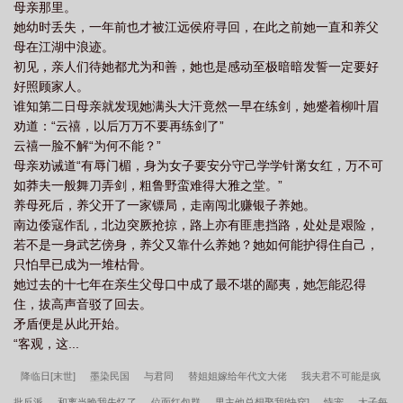
母亲那里。
会救她。她夫君的剑锋却直接剖开了她的灵台。在她死去后，她最
她幼时丢失，一年前也才被江远侯府寻回，在此之前她一直和养父
后一缕魂看到师尊和夫君将别人的魂魄引入她的躯壳里。原来……
母在江湖中浪迹。
她的师尊她的师弟对她好，不过是因为她是千年难遇的阴玉体质，
初见，亲人们待她都尤为和善，她也是感动至极暗暗发誓一定要好
能复活那早死的二师姐。所以她就活该，被雀占鸠巢，被魂飞魄散?
好照顾家人。
就连她的夫君娶她都是一场精心的算计——她的痴情是药引，她的
谁知第二日母亲就发现她满头大汗竟然一早在练剑，她蹙着柳叶眉
魂飞魄散方能铸就他无上剑心。扶芃最后的意识消散前，看到……
劝道：“云禧，以后万万不要再练剑了”
那被她厌恶的早已堕魔的三师兄不顾生死提剑杀入太虚宗。他不顾
云禧一脸不解“为何不能？”
一切地都要替她报仇雪恨……最后修为尽失满身血洞，撑着最后一
母亲劝诫道“有辱门楣，身为女子要安分守己学学针黹女红，万不可
口气爬到了她的衣冠冢边。被削去半边手掌的手轻轻抚摸她坟墓“别
如莽夫一般舞刀弄剑，粗鲁野蛮难得大雅之堂。”
怕……阿芃，三师兄来陪你……”扶芃再次睁开眼，她回到了大师兄
养母死后，养父开了一家镖局，走南闯北赚银子养她。
和三师兄同一时朝她求婚的那一天。这一次，她看也没看大师兄一
南边倭寇作乱，北边突厥抢掠，路上亦有匪患挡路，处处是艰险，
眼，毫不犹豫地选择了一旁的三师兄。这一次，她要扭转自己的命
若不是一身武艺傍身，养父又靠什么养她？她如何能护得住自己，
运，杀尽负她之人，再……好好疼爱她的三师兄。
只怕早已成为一堆枯骨。
她过去的十七年在亲生父母口中成了最不堪的鄙夷，她怎能忍得
住，拔高声音驳了回去。
矛盾便是从此开始。
“客观，这...
降临日[末世]
墨染民国
与君同
替姐姐嫁给年代文大佬
我夫君不可能是疯
批反派
和离当晚我失忆了
位面红包群
男主他总想娶我[快穿]
恃宠
太子每