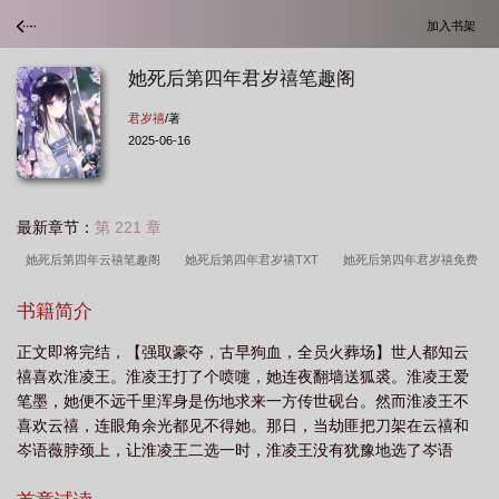
加入书架
她死后第四年君岁禧笔趣阁
君岁禧
/著
2025-06-16
最新章节：
第 221 章
她死后第四年云禧笔趣阁
她死后第四年君岁禧TXT
她死后第四年君岁禧免费
阅读
她死后第四年免费阅读
她死后第四年全文阅读
她死后第四年 君岁
书籍简介
禧
她死后第四年君岁禧
她死后第四年笔趣阁
她死后第四年by君岁
正文即将完结，【强取豪夺，古早狗血，全员火葬场】世人都知云
禧
她死后第四年TXT
她死了四年
她死后第四年太子带回一个替身
她死
禧喜欢淮凌王。淮凌王打了个喷嚏，她连夜翻墙送狐裘。淮凌王爱
后第四年资源
她死后第四年淮陵王免费阅读
她死后第四年结局
她死后第四
笔墨，她便不远千里浑身是伤地求来一方传世砚台。然而淮凌王不
年 君岁禧全文免费阅读
她死后第四年by君岁禧TXT
她死后第四年大结
喜欢云禧，连眼角余光都见不得她。那日，当劫匪把刀架在云禧和
岑语薇脖颈上，让淮凌王二选一时，淮凌王没有犹豫地选了岑语
局
她死后第四年番外
她死后第四年在线阅读
她死后第四年结局是什
薇。他说“云禧，语薇自小娇弱受不得惊吓，而你并不是，可懂？”云
么
她死后第四年by君岁禧笔趣阁
她死后第四年 君岁禧结局
她死后第四年