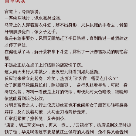
禧懂得很，岑语薇毕竟是他青梅竹马的亲亲小心肝，而她皮糙肉厚
首章试读
免费阅读全文
她死后第四年君岁禧笔趣阁
她死后第四年完整版
她死后第四
得就连砍脑袋都不嫌痛。果然，刺客放了岑语薇，朝云禧脖子挥刀
官道上，冷雨纷纷。
而下。世人都以为云禧死了，连淮凌王都这样以为。然而云禧没
年君岁禧免费
她死后第四年云禧免费阅读
她死后第四年全文
一匹疾马驰过，泥水溅射成滴。
死，她远离京都活得逍遥快活，还和喜欢的人拜堂成亲。只是成亲
马背上的人穿着蓑衣斗笠，辨不出身形，只从执鞭的手看去，骨架
那日，却遇新帝微服出巡。风掀起云禧盖头的那一瞬，新帝神情癫
纤细肌肤瓷白，像女子之手。
狂，失了帝王威仪般跌跌撞撞地把云禧拽出了囍轿。“云禧，你竟敢
像是有急事要办，风雨无阻地赶了半日路程，直到路过一处酒肆这
骗我！你怎么敢，你怎么敢……”-----淮凌王认为自己并不喜欢云
才停了奔波。
禧，直到有一天，他看到她在别的男人怀抱里笑，怀抱里闹。那含
在偏棚系了马，解开蓑衣拿下斗笠，露出了一张赛雪欺花的明艳容
春的双眼曾经明明只看着他，只独属于他一人！他将云禧夺过来，
颜。
折掉她的翅膀关在后宫，以为只要分她几分喜爱，她自然会如从前
不远处正趴在桌子上打瞌睡的店家愣了愣。
那般死心塌地爱他。可他从来没想过她是真的不再喜欢他，甚至用
这大雨天出行人本就少，更没想到能看到如此盛颜。
长剑抵在他的脖颈上，威胁他放了她的前夫，否则就杀了他？
反应过来后立刻起身，堆笑，热切询问“客官，需要点什么？”
——————强取豪夺强取豪夺强取豪夺，重要的事情说三遍。男
女子脚蹬马靴腰悬长剑，除却面容，一身行头粗看寻常，可那一身
主真的疯也真的狗。人参攻击的评论作者一律会删除，不吃这类型
绛红劲装，布料一看便是上好的锦缎，即便此时天色暗淡，细瞧却
的文请及时止损，别来发泄你的情绪，没人是你的情绪垃圾桶。
依然能看到暗色花纹。
——————推荐专栏同类型完结文《死遁后师尊他疯了》
分明是富贵之人，行走仪态却丝毫也不像闺阁女子般莲步轻移袅袅
——————推荐预收《证道文妻子重生了》扶芃一直以为自己是
婷婷，反而执着马鞭，大马金刀地阔步走来。
太虚宗最受宠的弟子。有疼爱她的师尊，还有总喜欢粘着她的师
店家赶紧擦了擦长凳，又去倒茶。
弟，她还嫁给了无数人仰慕的大师兄为妻。她的人生很幸福也很圆
“店家，切二两卤牛肉，再来一壶……”云禧坐下，扬眉说到这里时却
满。直到九天玄雷在空中怒吼时，她被师尊亲手打散修为，用缚灵
顿了顿，毕竟喝酒这事要是被江远侯府的人看到，免不得又会告到
索将她捆到了夫君的面前。“夫君……救我。”她以为结缡百年的男人