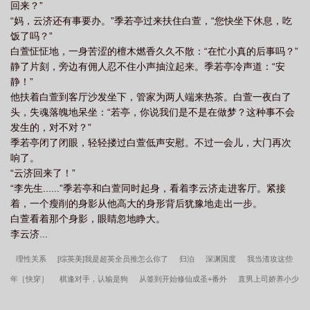
回来？”
“妈，云济还有事要办。”季若亭过来扶住白萱，“您快坐下休息，吃
饭了吗？”
白萱怔怔地，一身苦涩的檀木燃香久久不散：“在忙小真的后事吗？”
静了片刻，旁边有佣人忍不住小声抽泣起来。季若亭冷声道：“安
静！”
他扶着白萱到客厅沙发坐下，管家为两人端来热茶。白萱一夜白了
头，失魂落魄地呆坐：“若亭，你说我们是不是在做梦？这种事不会
发生的，对不对？”
季若亭闭了闭眼，轻轻搂过白萱低声安慰。不过一会儿，大门再次
响了。
“云济回来了！”
“李先生......”季若亭和白萱同时起身，看着李云济走进客厅。紧接
着，一个瘦削的身影从他高大的身形背后犹豫地走出一步。
白萱看着那个身影，眼睛忽地睁大。
李云济...
理性关系
[综英美]我是超英全员推怎么你了
归泊
深渊国度
我当渣攻这些
年［快穿］
棋逢对手，认输是狗
从签到开始修仙成圣+番外
直男上司娇养小少
爷后自己弯了
许老师移情实录
从演员转职厨师后火了
从屿
穿为贵族男校唯