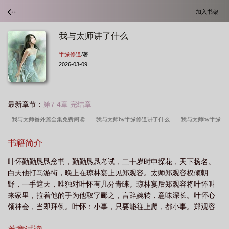
加入书架
我与太师讲了什么
半缘修道
/著
2026-03-09
最新章节：
第7 4章 完结章
我与太师番外篇全集免费阅读
我与太师by半缘修道讲了什么
我与太师by半缘
修道TXT全文免费阅读
我与太师结局
我与太师 百度
我与太师半缘修道
书籍简介
TXT
我与太师by半缘修道结局
我与太师by半缘修道TXT
我与太师讲什
叶怀勤勤恳恳念书，勤勤恳恳考试，二十岁时中探花，天下扬名。
么
我与太师讲啥了
我与太师by半缘修道长佩
我与太师讲了什么
我与
白天他打马游街，晚上在琼林宴上见郑观容。太师郑观容权倾朝
太师by半缘修道剧透
我与太师剧情简介
我与太师半缘修道TXT资源
我与太
野，一手遮天，唯独对叶怀有几分青睐。琼林宴后郑观容将叶怀叫
师番外在哪儿看
我与太师半缘修道
我与太师半缘修道番外
我与太师大结局
来家里，拉着他的手为他取字郦之，言辞婉转，意味深长。叶怀心
领神会，当即拜倒。叶怀：小事，只要能往上爬，都小事。郑观容
解析
我与太师半缘免费笔趣阁
我与太师by半缘修道全文免费阅读
我与太
叶怀小心眼权臣攻有野心漂亮受攻很坏，受底线灵活，不是绝对的
师by半缘修道讲的什么
我与太师讲的什么故事
我与太师 半缘修道
我与太