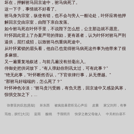
坏在，押解驸马回京途中，驸马病死了。
这一下子，事情就不好看了。
驸马身为宗室，纵使有错，也不会与旁人一般论处，叶怀应将他押
解回京交由宗室，由陛下亲自发落。
如今驸马死在叶怀手里，不说陛下怎么想，公主那边就不愿意。
叶怀因此背上了办案严苛的弹劾，更有甚者，认为叶怀对驸马严刑
逼供，屈打成招，以致驸马伤重病死途中。
从叶怀紧锁的眉头看，他自己也觉得驸马病死这件事为他带来了很
多麻烦。
又一遍重复地叙述，与前几遍没有丝毫出入。
侍御史把供词放下，“有人弹劾你刑讯太过，可有此事？”
“绝无此事，”叶怀断然否认，“下官依律行事，从无僭越。”
“那驸马好端端的，怎么死了？”
叶怀神色冷淡：“驸马贪污受贿，有负天恩，回京途中又感染风寒，
惊惧交加之下，...
弥赛亚的叹息[悬疑]
坏东西
被疯批暴君听见心声后
皮囊
家父刘邦，有事
骂他，朕忙[大汉]
蓝雨
酸桃
予我明月
快穿之教父母做人
中关村白昼不
止
办公桌上的美味上司
表面双重人格，实际系统托管
我原来是条鱼[星际]
宗妇
团宠学霸小姑姑躺赢日常
离婚申请
偏宠反派小可怜[快穿]
死神的