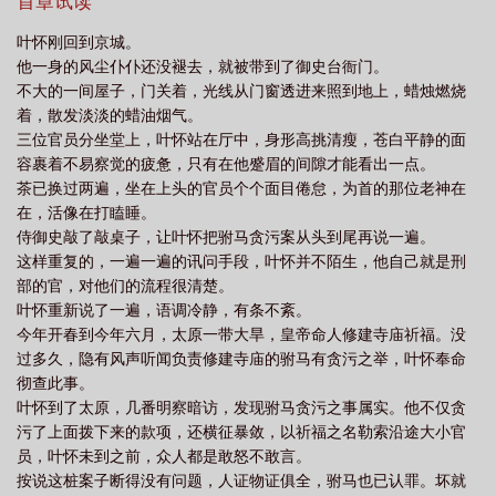
正面角色历史风俗混杂，经不起考究避雷：个人xp，受偏万人迷，
首章试读
师免费阅读全文
我与太师柳寒山是穿越的吗
我与太师半缘修道全文
我与太
但不是所有人都喜欢他，有单箭头配角中午12点之前更新年上、相
叶怀刚回到京城。
爱相杀、HE
师免费阅读
我与太师半缘修道长佩
我与太师半缘修道笔趣阁
我与太师by
他一身的风尘仆仆还没褪去，就被带到了御史台衙门。
半缘修道
我与太师广播剧
我与太师by半道修缘
我与太师番外篇最新章节
不大的一间屋子，门关着，光线从门窗透进来照到地上，蜡烛燃烧
着，散发淡淡的蜡油烟气。
更新内容
我与太师半缘修道TXT全文免费阅读
我与太师简介
我与太师by半
三位官员分坐堂上，叶怀站在厅中，身形高挑清瘦，苍白平静的面
缘修道免费阅读
我与太师讲的什么
我与太师半缘修道TXT百度
我与太师百
容裹着不易察觉的疲惫，只有在他蹙眉的间隙才能看出一点。
度
茶已换过两遍，坐在上头的官员个个面目倦怠，为首的那位老神在
在，活像在打瞌睡。
侍御史敲了敲桌子，让叶怀把驸马贪污案从头到尾再说一遍。
这样重复的，一遍一遍的讯问手段，叶怀并不陌生，他自己就是刑
部的官，对他们的流程很清楚。
叶怀重新说了一遍，语调冷静，有条不紊。
今年开春到今年六月，太原一带大旱，皇帝命人修建寺庙祈福。没
过多久，隐有风声听闻负责修建寺庙的驸马有贪污之举，叶怀奉命
彻查此事。
叶怀到了太原，几番明察暗访，发现驸马贪污之事属实。他不仅贪
污了上面拨下来的款项，还横征暴敛，以祈福之名勒索沿途大小官
员，叶怀未到之前，众人都是敢怒不敢言。
按说这桩案子断得没有问题，人证物证俱全，驸马也已认罪。坏就