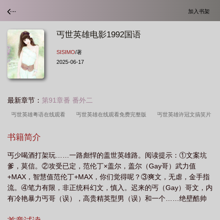
加入书架
丐世英雄电影1992国语
SISIMO
/著
2025-06-17
最新章节：
第91章番 番外二
丐世英雄粤语在线观看
丐世英雄在线观看免费完整版
丐世英雄许冠文搞笑片
段
丐世英雄dvd
丐世英雄(粤语版)
丐世英雄简介
丐世英雄电视
书籍简介
剧
丐世英雄许冠文完整版
丐世英雄粤语高清中字
丐世英雄国语
丐世英
丐少喝酒打架玩……一路彪悍的盖世英雄路。阅读提示：①文案坑
雄许冠文国语版免费观看
丐世英雄粤语
丐世英雄百度百科
电影丐世英
爹，莫信。②攻受已定，范伦丁×盖尔，盖尔（Gay哥）武力值
雄
许冠文吴君如丐世英雄
丐世英雄电影完整版免费观看
丐世英雄在线阅
+MAX，智慧值范伦丁+MAX，你们觉得呢？③爽文，无虐，金手指
读
丐世英雄 高清
丐世英雄电影完整版
丐世英雄许冠文国语版
丐世英
流。④笔力有限，非正统科幻文，慎入。迟来的丐（Gay）哥文，内
有冷艳暴力丐哥（误），高贵精英型男（误）和一个……绝壁酷帅
雄sisimo
丐世英雄bysisimo
丐世英雄SISIMO
丐世英雄电影1992粤语免费
狂霸拽的妹子，这大概就是这三一路砍杀征服宇宙（……）的故
观看
丐世英雄电影
丐世英雄票房
丐世英雄国语高清免费观看
丐世英雄