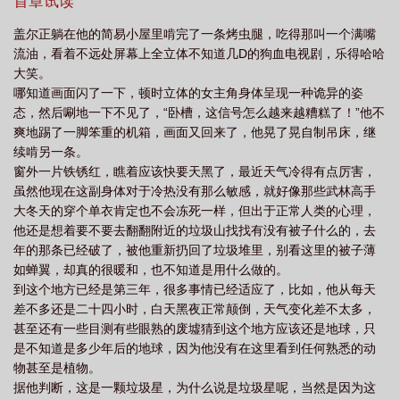
事。避雷：狗血天雷汤姆苏，呃，似乎还有个玛丽苏，无三观慎
首章试读
豆瓣
丐世英雄1992国语版
大陆电影丐世英雄
丐世英雄许冠文国语
丐
入。
盖尔正躺在他的简易小屋里啃完了一条烤虫腿，吃得那叫一个满嘴
世英雄1992
丐世英雄拼音
丐世英雄 电影
丐世英雄电影1992国语
丐世
流油，看着不远处屏幕上全立体不知道几D的狗血电视剧，乐得哈哈
英雄国语在线观看
丐世英雄国语免费观看
丐世英雄1992粤语
丐世英雄许
大笑。
哪知道画面闪了一下，顿时立体的女主角身体呈现一种诡异的姿
冠文免费观看
丐世英雄TXT百度
丐世英雄1992国语版高清
丐世英雄许冠
态，然后唰地一下不见了，“卧槽，这信号怎么越来越糟糕了！”他不
文粤语
丐世英雄百度
丐世英雄电影免费观看
丐世英雄1992粤语版在线播
爽地踢了一脚笨重的机箱，画面又回来了，他晃了晃自制吊床，继
放
许冠文的丐世英雄
丐世英雄许冠文
丐世英雄许冠文电影版
丐世英雄
续啃另一条。
窗外一片铁锈红，瞧着应该快要天黑了，最近天气冷得有点厉害，
宗利华
丐世英雄1992粤语未删减版
丐世英雄国语版
丐世英雄电影演员
虽然他现在这副身体对于冷热没有那么敏感，就好像那些武林高手
表
丐世英雄 国语
食戟之丐世英雄
丐世英雄许冠文粤语百度
丐世英雄
大冬天的穿个单衣肯定也不会冻死一样，但出于正常人类的心理，
在哪能看
丐世英雄演员表
丐世英雄1992国语高清免费观看
丐世英雄许冠
他还是想着要不要去翻翻附近的垃圾山找找有没有被子什么的，去
文免费观看高清
年的那条已经破了，被他重新扔回了垃圾堆里，别看这里的被子薄
丐世英雄国语完整电影
如蝉翼，却真的很暖和，也不知道是用什么做的。
到这个地方已经是第三年，很多事情已经适应了，比如，他从每天
差不多还是二十四小时，白天黑夜正常颠倒，天气变化差不太多，
甚至还有一些目测有些眼熟的废墟猜到这个地方应该还是地球，只
是不知道是多少年后的地球，因为他没有在这里看到任何熟悉的动
物甚至是植物。
据他判断，这是一颗垃圾星，为什么说是垃圾星呢，当然是因为这