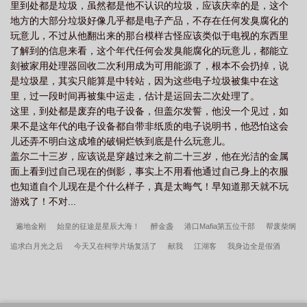
里到处都是垃圾，虽然都是他不认识的垃圾，应该庆幸的是，这个
地方的大部分垃圾好像几乎都是电子产品，不存在任何发臭腐化的
玩意儿，不过从他翻出来的那台模样古怪应该类似于电视的东西里
了解到的信息来看，这个年代任何会发臭能腐化的玩意儿，都能立
刻被家用处理器回收二次利用成为可用能源了，根本不会扔掉，说
是垃圾星，其实只能算是中转站，因为这些电子垃圾被集中在这
里，过一段时间再被集中运走，估计是运回去二次处理了。
这里，到处都是废弃的电子设备，但盖尔发誓，他没一个见过，如
果不是这年代的电子设备都自带非纸质的电子说明书，他恐怕这会
儿还弄不明白这成堆的破铜烂铁到底是什么玩意儿。
盖尔二十三岁，应该说是穿越过来之前二十三岁，他在光洁的金属
面上看到过自己现在的倒影，事实上不用看他通过自己身上的衣服
也知道自个儿现在是个什么样子，真是太晦气！早知道那天就不玩
游戏了！不对...
遍地金刚
始皇的征途是星辰大海！
醉金盏
港口Mafia第五位干部
帮废柴纲
追求白月光之后
今天又在柯学片场复活了
献我
江湖客
我身边全是假酒
霸气外露
他总在我醋我自己[穿书]
教渣攻谈恋爱后[穿书]
在横滨旅游的那些
天
登顶国服后猫耳露馅了
别逼朕登基
身为恋爱脑却被推成首领了怎么办
怎
么看我都是个优雅绅士
黑案猎罪师
我是来拆散这个家的[无限流]
炮灰反派只想