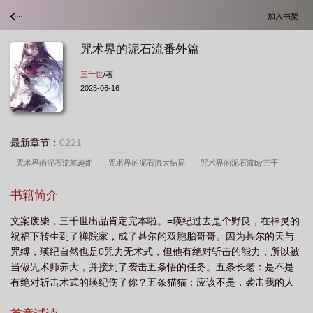
加入书架
咒术界的泥石流番外篇
三千世
/著
2025-06-16
最新章节：
0221
咒术界的泥石流笔趣阁
咒术界的泥石流大结局
咒术界的泥石流by三千
世
咒术界的泥石流TXT387
咒术界的泥石流免费阅读
咒术界的泥石流格格
书籍简介
党
咒术界的泥石流百度
咒术界的泥石流免费
咒术界的泥石流观影体
咒
文案废柴，三千世出品肯定完本啦。=瑛纪过去是个野良，在神灵的
术界的泥石流329章在线阅读
咒术界的泥石流 百度
咒术界的泥石流免费阅读全
祝福下转生到了禅院家，成了甚尔的双胞胎哥哥。因为甚尔的天与
文
咒术界的泥石流番外篇
咒术界的泥石流番外TXT
咒术界的泥石流番
咒缚，瑛纪自然也是0咒力无术式，但他有绝对斩击的能力，所以被
外
咒术界的泥石流371
咒术界的泥石流番外329
咒术界的泥石流含番外 百
当做咒术师养大，并接到了袭击五条悟的任务。五条长老：是不是
有绝对斩击术式的瑛纪伤了你？五条猫猫：应该不是，袭击我的人
度
咒术界的泥石流 晋江
咒术界的泥石流最新章节
咒术界的泥石流福利章
没咒力没术式。五条长老：那袭击者应该是瑛纪的弟弟甚尔。五条
节
咒术界的泥石流第329章
咒术界的泥石流免费观看
咒术界的泥石流无删