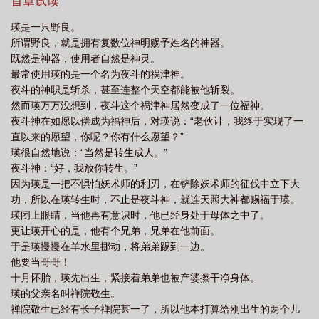
猫猫：可你们给我看的照片不是袭击我的人啊！五条长老：也许你
首章试读
减
咒术界的泥石流TXT
咒术界的泥石流作者三千世
咒术界的泥石流 三千
的六眼看差了。五条猫猫：？？？=很多年后，甚尔有了孩子惠。禅
瑛是一只野良。
院家主：我知道了，瑛纪有了孩子。御三家：我们知道了，禅院有
世
咒术界的泥石流三千世
所谓野良，就是拥有复数位神明赐予姓名的神器。
了十种影法术。总监部：我们全都知道了，禅院要通过十种影法
既然是神器，使用者自然是神灵。
术，拉拢六眼，推翻咒术界！！瑛纪：……我怎么不知道？=禅院瑛
最常使用瑛的是一个名为夜斗的祸津神。
纪：人中混沌善，禅院家的智障，咒术界的泥石流，异能力者中的
夜斗的神职是斩杀，甚至连整个天空都能被他斩裂。
搅屎棍。=1、主角是一只野良，是神器转生，所以脑回路清奇且泥
然而瑛万万没想到，夜斗这个祸津神居然变成了一位福神。
石流含量超高。2、主要是XX回战，有小野狗相关。既然剧情这么阴
夜斗神在如愿以偿成为福神后，对瑛说：“老伙计，我终于实现了一
间，那就只能用魔法打败魔法了【bushi3、本文无cp，除了官配比
直以来的愿望，你呢？你有什么愿望？”
如甚尔和惠妈这样的，其他不变。4、主角有写小说，有文中文，是
瑛很自然地说：“当然是转生成人。”
蠢作者瞎几把写的，会尽量简短描述故事梗概，篇幅不多。
夜斗神：“好，我放你转生。”
因为瑛是一把不惧怕妖术师的利刃，在铲除妖术师的征伐中立下大
功，所以在瑛转生时，不止是夜斗神，就连天照大神都赐福于瑛。
瑛闭上眼睛，当他再有意识时，他已经身处于母体之中了。
更让瑛开心的是，他有个兄弟，兄弟在他前面。
于是瑛慢慢在羊水里挪动，将弟弟踢到一边。
他要当哥哥！
十月怀胎，瑛先出生，紧接着弟弟也被产婆擦干净身体。
瑛的父亲名叫禅院敬生。
禅院敬生已经有长子禅院甚一了，所以他本打算给刚出生的两个儿