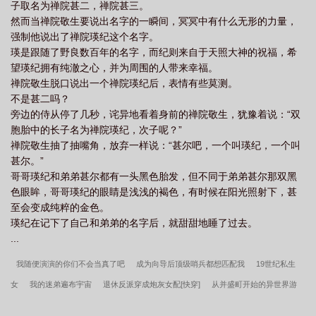
子取名为禅院甚二，禅院甚三。
然而当禅院敬生要说出名字的一瞬间，冥冥中有什么无形的力量，
强制他说出了禅院瑛纪这个名字。
瑛是跟随了野良数百年的名字，而纪则来自于天照大神的祝福，希
望瑛纪拥有纯澈之心，并为周围的人带来幸福。
禅院敬生脱口说出一个禅院瑛纪后，表情有些莫测。
不是甚二吗？
旁边的侍从停了几秒，诧异地看着身前的禅院敬生，犹豫着说：“双
胞胎中的长子名为禅院瑛纪，次子呢？”
禅院敬生抽了抽嘴角，放弃一样说：“甚尔吧，一个叫瑛纪，一个叫
甚尔。”
哥哥瑛纪和弟弟甚尔都有一头黑色胎发，但不同于弟弟甚尔那双黑
色眼眸，哥哥瑛纪的眼睛是浅浅的褐色，有时候在阳光照射下，甚
至会变成纯粹的金色。
瑛纪在记下了自己和弟弟的名字后，就甜甜地睡了过去。
...
我随便演演的你们不会当真了吧
成为向导后顶级哨兵都想匹配我
19世纪私生
女
我的迷弟遍布宇宙
退休反派穿成炮灰女配[快穿]
从并盛町开始的异世界游
戏
从厨艺精通到追星全能[娱乐圈]
当人类最强转生成狗
听说我长得像吕布(三