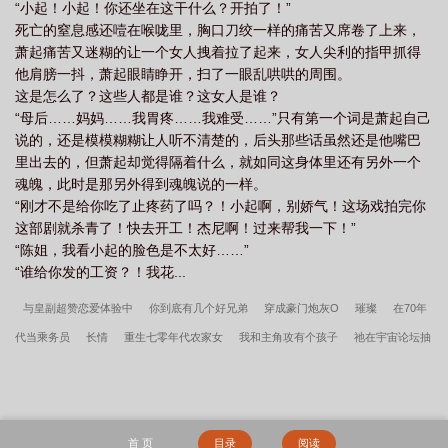
“小起！小起！你还坐在这干什么？开拍了！”
死亡的窒息感还噎在喉咙里，胸口刀绞一样的痛苦又席卷了上来，
萧起痛苦又迷糊的让一个女人拽着拉了起来，女人尖利的指甲抓得
他肩膀一抖，萧起眼睛睁开，扫了一眼乱哄哄的周围。
这是怎么了？这些人都是谁？这女人是谁？
“母后……妈妈……我胃疼……我难受……”只有第一个词是萧起自己
说的，还是模模糊糊让人听不清楚的，后头那些话虽然还是他嘴巴
里出去的，但萧起却觉得隔着什么，就如同这身体里还有另外一个
魂魄，此时是那另外得到魂魄说的一样。
“刚才不是给你吃了止疼药了吗？！小起啊，别娇气！这场戏拍完你
这部剧就杀青了！快去开工！杰尼啊！过来帮我一下！”
“陈姐，我看小起的脸色是不太好……”
“谁给你发的工资？！我花...
与皇副超赞恋爱体验中
你到底有几个好兄弟
穿成豪门炮灰O
璀璨
在70年
代当乘务员
长情
重生七零年代农家女
我和主角攻有个孩子
祂在宇宙论坛抽
卡登基
触摸符咒就会穿越
黑月光美人又被觊觎了[快穿]
鲸波
手拿名臣系
统，我在古代女扮男装
带着道侣一块穿[快穿]
硝烟美人[娱乐圈]
爱美之心[娱乐
圈]
术式是哥斯拉
我真的是个脆皮法系
阴间角色模拟器[聊斋]
炮灰的巨富亲
首 页
目录
阅读