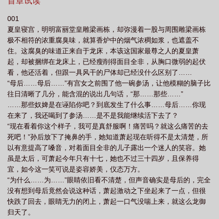
首章试读
001
夏皇寝宫，明明富丽堂皇雕梁画栋，却弥漫着一股与周围雕梁画栋
极不相符的浓重腐臭味，就算香炉中的烟气浓稠如浆，也遮盖不
住。这腐臭的味道正来自于龙床，本该这国家最尊之人的夏皇萧
起，却被捆绑在龙床上，已经瘦削得面目全非，从胸口微弱的起伏
看，他还活着，但跟一具风干的尸体却已经没什么区别了……
“母后……母后……”有宫女之前围了他一碗参汤，让他模糊的脑子比
往日清晰了几分，能含混的说出几句话，“那……那些……”
……那些奴婢是在诬陷你吧？到底发生了什么事……母后……你现
在来了，我还喝到了参汤……是不是我能继续活下去了？
“现在看着你这个样子，我可是真舒服啊！痛苦吗？就这么痛苦的去
死吧！”孙后放下了掩鼻的手，她知道萧起现在听得不是太清楚，所
以有意提高了嗓音，对着面目全非的儿子露出一个迷人的笑容。她
虽是太后，可萧起今年只有十七，她也不过三十四岁，且保养得
宜，如今这一笑可说是姿容娇美，仪态万方。
“为什么……为……”眼睛依旧看不清楚，但声音确实是母后的，完全
没有想到母后竟然会说这种话，萧起激动之下坐起来了一点，但很
快跌了回去，眼睛无力的闭上，萧起一口气没喘上来，就这么龙御
归天了。