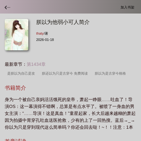
加入书架
朕以为他弱小可人简介
thaty
/著
2026-01-18
最新章节：
第1434章
是朕以为自己是攻
朕还以为只是古穿今 免费阅读
朕以为是古穿今格格
党
朕以为他弱小可人鲲弩网
朕还以为只是古穿今 牧震
朕以为他弱小可人
书籍简介
糖雪球啊在线
朕以为他弱小可人作者糖雪球啊
朕还以为只是古穿今by刑上
身为一个被自己亲妈活活饿死的皇帝，萧起一睁眼……吐血了！导
香
朕还以为只是古穿今百度
朕以为他弱小
朕还以为只是是古穿今
朕以
演OS：这一幕演得不错啊，总算是有点水平了。被喷了一身血的男
为他弱小可怜全文阅读
朕还以为只是古穿今TXT免费阅读
朕以为他弱小可人
女主演：“……导演！这是真血！”童星起家，长大后越来越糊的萧起
59
朕以为他可人
朕以为他弱小 可人
朕还以为只是古穿今TXT
朕以为
因为拍摄中胃穿孔吐血送医抢救，少有的上了一回热搜。蓝后→_→
你以为只是穿到现代这么简单吗？你还会回去哒！~！！注意：1本
他温柔可人
朕以为他弱小可人简介
朕以为只是是古穿今
文是主攻2主角前期并不强3没有任何原形，都是作者脑补的