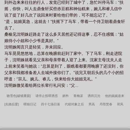
到外边来来往往的行人，发觉已经到了城中了，急忙叫停马车：“扶
册立正妻谢琬琰为后。乾熙二年六月，皇长子崩逝。谢琬琰抱着怀
摇，你快，叫人去鼎食轩买些赤豆糕和神仙糕来，婉儿和睿儿信中
里渐渐没了生息的孩子哭断肝肠却请不来一个太医时，傅璟昭正守
说了提了好几次了说回来时要给他们带的，可不能忘记了。”
在她的亲妹妹、刚刚被接进宫的谢乐宁身边，要求当值太医全力救
“是，姑娘莫急，这就去！”扶摇下了马车，带着一个侍卫朝着鼎食轩
治怀孕的谢乐宁。乾熙三年五月，妃谢乐宁薨逝，后自请去，闭宫
去了。
修行，未果。乾熙七年三月，后有孕，帝大喜；十一月，早产诞下
桑榆见沈明姝赶路走了这么多天居然还记得这事，忍不住感慨：“姑
二皇子，即崩逝，帝大恸，谥曰宸懿皇后。意识消散之时，谢琬琰
娘待小小姐和小少爷是真好。”
心想，这一生，父母姐妹子女丈夫，她一个也没留住，真是没意思
沈明姝闻言只是轻笑，并未回应。
透了，下辈子不来了。岂料一睁眼，回到了永平十九年，此时她还
马车晃晃悠悠地，总算在晚膳前赶到了家中。下了马车，刚走进院
未得皇帝赐婚，不曾嫁给傅璟昭！正当她以为一切都还来得及时，
子，沈明姝就看见父亲和母亲带着人迎了上来。沈家主母沈夫人走
赐婚的圣旨却提前到了谢家！她不知道，这是她千方百计想要避开
上前来笑着与她说：“总算是到了，眼瞧着都要用晚膳了还没到，你
的人废了半条命去求来的。男主视角：傅璟昭生母不得宠，连带着
父亲和我都准备差人去城外接你们了。”说完又朝后头的几个小的招
他也不受皇帝待见。可也就是这样的出身，让他能在暗处蛰伏，笑
呼道：“宗儿、婉儿、睿儿，快来给你大姐姐见礼。”
到最后。在坐上那个位置之前，他所表现的一切都是假的，无欲无
沈明姝微笑着给两位长辈行礼问安：“父...
求是假的，淡泊名利是假的，不争不抢不喜争斗都是假的，唯有对
那个意外被赐给他的、婚前素未谋面的王妃的那点真心是真的。可
吻雪色[破镜重圆]
请停止投喂诱惑
娇矜
青梅谋
诱哄沉沦
他的娓娓道来
偏偏，唯一的那点真心她却一点不信。他知道他的一念之差，间接
[先婚后爱]
喂猫日记
四十七场日落
代错对象之后
男高
丹陛焚春
荷风
害死了他们之间唯一的孩子，也将她推到了死亡的边缘，所以在她
死后，他不惜用自己的心头血，换来俩人的重生，想要弥补对她的
如诉
林娘子市井生活
笨蛋美人救错龙傲天后
雾港染月
山里有个王子病
伤害，不料一睁眼，见到的却是她另嫁他人、儿女双全的场面。他
今天被太子坑了吗
清枝
现在是说谎环节
禁忌蝴蝶
天骄模拟器
骑驴列过
不甘心，所以故技重施，换来俩人再一次的重生，却不想她竟也带
孤独星球
抱歉，让你久等了
战损雄虫禁养守则
和豪门老古板联姻了
缠枝牡