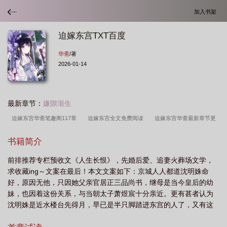
加入书架
迫嫁东宫TXT百度
华斋
/著
2026-01-14
最新章节：
嫌隙渐生
迫嫁东宫华斋笔趣阁117章
迫嫁东宫全文免费阅读
迫嫁东宫华斋最新章节更
新
迫嫁东宫免费阅读全文
迫嫁东宫txt百度
迫嫁东宫番外
迫嫁东宫by
书籍简介
华斋番外
迫嫁东宫华斋TXT百度
迫嫁东宫 作者华斋
迫嫁东宫txt
迫嫁
前排推荐专栏预收文《人生长恨》，先婚后爱、追妻火葬场文学，
东宫晋江沈明殊
迫嫁东宫晋江沈明殊免费阅读
迫嫁东宫百度
迫嫁东宫华
求收藏ing～文案在最后！本文文案如下：京城人人都道沈明姝命
斋
迫嫁东宫TXT百度
迫嫁东宫华斋免费阅读
迫嫁东宫华斋笔趣阁
迫嫁
好，原因无他，只因她父亲官居正三品尚书，继母是当今皇后的幼
东宫相似推荐
迫嫁东宫附番外txt
迫嫁东宫免费阅读
迫嫁东宫笔趣
妹，也因着这份关系，与当朝太子萧煜宸十分亲近。更有甚者认为
沈明姝是近水楼台先得月，早已是半只脚踏进东宫的人了，又有这
阁
迫嫁东宫华斋免费阅读全文
迫嫁东宫by华斋
样的出身和与太子“青梅竹马”的情分在，只要她知情识趣些，将来一