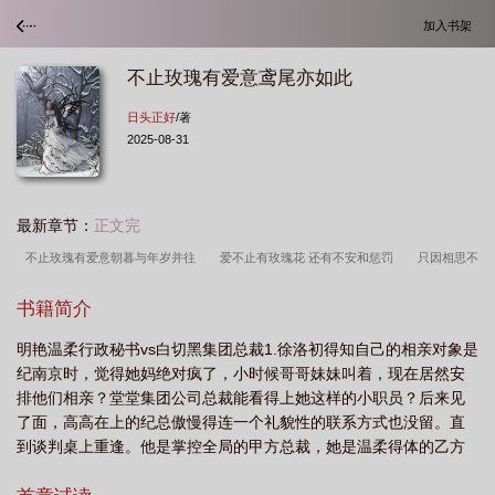
加入书架
不止玫瑰有爱意鸢尾亦如此
日头正好
/著
2025-08-31
最新章节：
正文完
不止玫瑰有爱意朝暮与年岁并往
爱不止有玫瑰花 还有不安和惩罚
只因相思不
负卿
不止玫瑰有爱意 朝暮与年岁并往
不止玫瑰有爱意日头正好番外
不止
书籍简介
玫瑰有爱意徐洛初
不止玫瑰有爱意英文翻译
不止玫瑰有爱意歌词
不止玫瑰
明艳温柔行政秘书vs白切黑集团总裁1.徐洛初得知自己的相亲对象是
有爱意思之一二免费阅读
不止玫瑰有爱意作文
不止玫瑰有爱意日头正好全文在
纪南京时，觉得她妈绝对疯了，小时候哥哥妹妹叫着，现在居然安
线阅读
不止玫瑰有爱意完整版
不止玫瑰有爱意歌曲
你是所有的浪漫
不
排他们相亲？堂堂集团公司总裁能看得上她这样的小职员？后来见
止玫瑰有爱意出自哪里
不止玫瑰有爱意翻译
不止玫瑰有爱意鸢尾亦如此
不
了面，高高在上的纪总傲慢得连一个礼貌性的联系方式也没留。直
到谈判桌上重逢。他是掌控全局的甲方总裁，她是温柔得体的乙方
止玫瑰有爱意乔念伊
不止玫瑰有爱意txt
不止玫瑰有爱意全文免费阅读
不
秘书。这一刻他脑子里产生了一个疯狂的念头：把她藏起来，占为
止玫瑰有爱意番外
不止玫瑰有爱意思之一二的
不止玫瑰有爱意下一句怎么