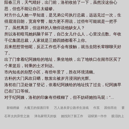
阳春三月，天气晴好，出门前，洛初收拾了一下，虽然没这份心
思，但也不能让自己太磕碜。
对方什么人她一早知道，是兄弟公司执行总裁，远远见过一次，生
得眉清目朗，宽肩窄臀，能力更不用说，过些年可能就是一把手
了。虽然离异，但这样的人物你说他缺女人？
所以洛初暗骂她妈脑子坏了，自己女儿什么人，心里没点数。年收
千亿集团总裁，人家就是三婚四婚都看不上你。
后来想想管他呢，反正工作也不会有接触，就当去陪长辈聊聊天好
了。
出了门拿着纪阿姨给的地址，乘坐地铁，出了地铁口在闹市区买了
个果篮后，转乘的士才到达。
市内知名的别墅小区，有些年景了，胜在环境清幽。
古朴的大门风吹日晒，散发出被岁月浸润的光辉。
洛初在门卫处做了登记，依着纪阿姨给的地址找了过去，纪阿姨早
已在门口等候。
对于纪阿姨，洛初的印象有些模糊了，但不妨碍她拍马屁：“...
新锦绣缘
大魔王的假酒日常
万人迷杀穿公路求生游戏
作茧
因你而在
要
石草太的异世之旅
津岛家明天的饭
她找到了新工作
诏狱第一仵作
眼泪的上
游
炮灰beta被顶A觊觎后
毒妻不好当
柯学拯救酒厂的一百种方法
半熟故