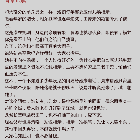
己有。2.两人并不太熟的熟人有了第一次。次日徐洛初收到好友验证
首章试读
接
不止玫瑰有爱意怎么用
不止玫瑰有爱意歌曲歌词
不止玫瑰有爱意下一
请求，她冷静地拉黑了他。后来再见在她和别人的相亲宴上，他把
和大部分的单身男女一样，洛初每年都要应付几场相亲。
她抵在了无人知晓的角落，低声下气问她：“跟我不行吗？”和谁都可
句
不止玫瑰有爱意意思
不止玫瑰有爱意怎么回复
不止玫瑰有爱意纯音乐
随着年岁的增长，相亲频率也逐年递减，由原来的频繁降到了偶
以，但是和你不行。不行，那就拆散你和他；不行，那就强行把你
mp3百度
不止玫瑰有爱意我在你看不见的角落里是什么歌
不止玫瑰有爱意 思
尔。
借调到我身边。3.珠宝店打来电话，那枚10克拉的帕帕恰拉定制戒
这是潜在规则，身边的亲朋有限，资源也就那么多。即便有，横竖
之一二
不止玫瑰有爱意英文
不止玫瑰有爱意啥意思
不止玫瑰有爱意徐洛初
指已经到货——是她最迷恋的宝石。他下意识说：“我自己去取。”这
你是看不上的，他们何必给自己揽事。
样能第一时间看到戒指。电话挂断，纪南京才蓦然想起，他们已经
纪南京
不止玫瑰有爱意免费阅读
久了，给你扣个眼高于顶的大帽子。
分手很久。之后经常有人看到纪总来往于明城与江城，以为集团公
徐洛初甚至觉得这样很好，大家都省事。
司要在明城有大动作，直到有人点破：明城这样的小城不值得纪总
她并不向往婚姻，一个人过得好好的，为什么要把自己塞进鸡毛蒜
费神，明城却有一个姑娘让他很费神。他们始于一场荒唐，最后终
皮的婚姻里？但她不抵触相亲，主要不想和家里二老干架，怕他们
于爱情。
血压受不住。
这不，一个不知道多少年没见的阿姨给她来电话，周末请她到家里
坐坐吃个便饭，陪她这老婆子聊聊天，说是才听说她来了江城，想
她了。
对这个阿姨，洛初有点印象，是她妈妈早年的同事，偶尔两家会一
起吃个饭，后来随老公升迁到了江城，就再也没见过。
既然长辈电话都来了，也不好拂了她面子，应下来。
现在父母也讲策略，别说相亲，相亲一准挨骂，先让两人碰个头，
其他事回头再说，不能强按牛喝水了。
大家心知肚明，也不必捅破。