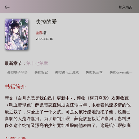
加入书架
失控的爱
萧澜
/著
2025-06-16
最新章节：
第十七第章
失控电子琴谱
失控标记
失控进化云游戏
失控第三季
失控driven第一
季完整观看
失控进化
失控第二季
失控歌曲
失控进化安装
失控的演
书籍简介
唱会
失控对决
失控骨科
失控简谱
失控占有
失控玩家演员表
失
新文《白月光竟是我自己》更新中~，预收《横刀夺爱》欢迎收藏
控歌曲mp3
失控玩家电影原声完整版在线观看
失控免费阅读
失控的机器
（狗血带球跑）薛瓷暗恋直男朋友江瑕两年，眼看着风流多情的他
人
失控玩家
失控电影
失控的爱
失控driven第一季完整观看高清
失
最近栽了，深爱上了一个女孩。可是女孩冷酷地拒绝了他，说自己
控driven第三季完整在线观看
失控英语短语
失控原唱
失控drive
失控进
喜欢的人是许嘉河。为了帮到江瑕，薛瓷故意接近许嘉河，岂料没
多久这个纯情又漂亮的少年竟红着脸向他表白了。这是给江瑕彻底
化官方正版安装
失控的电动玩具
失控玩家免费观看完整版高清
失控歌
扫清障碍的好机会，薛瓷心一横答应了他，将他撩拨得无力招架之
词
失控黑化的机器人
失控第一季
失控进化官网
失控核芯
失控井