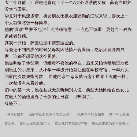
大半个月前，江瑕说他喜欢上了一个A大外语系的女孩，薛瓷当时并
阻，寸步难行。虞非本来都打算回家卖红薯了，突然听到旁人一
没太当回事。
句：“你跟宁谨年的那个传闻中白月光长得挺像的。”虞非灵光一闪，
毕竟对于风流多情、换女朋友比换衣服还勤的江瑕来说，喜欢上一
犹如抓到救命稻草，连夜下载并背诵掌握了这位白月光的一切事迹
个人就像吃饭一样简单。
以及爱好性格，绞尽脑汁的接近年，各种花样百出的折腾。终于，
他的“喜欢”里并不包含什么特殊情意，一点也不慎重，更趋向一种兴
宁谨年黑眸冷峻：“你成功的引起了我的注意。”虞非本来只是想蹭蹭
趣或者好感。
白月光，重启事业，却没想到一不小心蹭了过了头。不久后。虞非
其实一开始，薛瓷也是不清楚这些的。
摩拳擦掌：“呔！宁修这个小垃圾又欠收拾了！”宁瑾年微笑：“嗯，
薛瓷还不到四岁的时候父母就因感情不合离婚，然后火速各自成
只要你嫁给我，以后随便收拾他。”宁修跪地痛哭jpg：“小叔叔饶命
家，谁都不想要他这个累赘。
啊！”★推荐我其它的完结文★逼婚（生子）——抛弃小傻子后带球
他被判给了他父亲，但继母不喜他的存在，后来又怕他暗地里欺负
跑系统罚他生娃（生子）——心里苦，不想生！他被骗崩坏了（生
刚出生的小弟弟，从小学一年级开始就让他在学校寄宿，一年到头
子）——超可怕的，赶紧带娃逃啊！不想生娃想逃走（生子）——
回家的次数屈指可数。 而他的亲生母亲就当这个世界上没他一样，
被迫嫁给傻子王爷后他带球跑了怀了情敌儿子的娃后带球跑（生子)
一次都没有来看过他。
——虐妻一时爽，追妻泪茫茫你儿子是我生的（生子）——狗血生
初中的某一天，他在县城无意听到别人说，前些天她刚给自己女儿
子被自己掰弯了肿么破——跟自己演的角色谈恋爱男主们都爱上我
在最大的酒楼里办了十岁的生日宴，可热闹了。
了——你们都不要过来啊啊啊……求收藏我的专栏呀！么么啾！
薛瓷不...
星星轻颤时
我的神话血脉不可能这么强！
抛夫弃子的女知青
陛下今天也偏
要宠我
穿到反派霸总破产后
这该死的求生欲[穿书]
在美恐里成为见习受害人
[综英美]
和反派alpha的臣服对决
重生八零香江做才女
有朝一日刀在手
骄阳