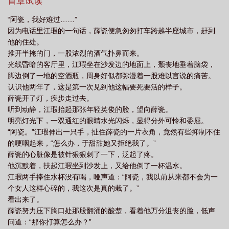
力。渐渐地薛瓷发现自己内心开始混乱了，他不安地向许嘉河提了
首章试读
迪
分手。可看到他眼底的疯狂，薛瓷这才意识到，一切早已经失控
“阿瓷，我好难过……”
了……四年后，许嘉河成了娱乐圈最当红的大明星，而薛瓷带着孩
因为电话里江瑕的一句话，薛瓷便急匆匆打车跨越半座城市，赶到
子为了生计奔波。当年，许嘉河恨极了他，薛瓷以为这辈子都不会
他的住处。
跟他有任何纠葛了。直到一次意外，却不得已再次跟他有了交
推开半掩的门，一股浓烈的酒气扑鼻而来。
集……（把纯情小狗虐黑化之后带球跑，后期涉及一点娱乐圈）★
光线昏暗的客厅里，江瑕坐在沙发边的地面上，颓丧地垂着脑袋，
我的预收★《横刀夺爱》林南跟秦景恒恋爱五年，可就在领证前
脚边倒了一地的空酒瓶，周身好似都弥漫着一股难以言说的痛苦。
夕，秦景恒出轨了一个小明星。愤怒的林南踹了他，转头去酒吧买
认识他两年了，这是第一次见到他这幅要死要活的样子。
醉，却意外跟一个二十出头的男孩睡了。林南以为事情就这样揭
薛瓷开了灯，疾步走过去。
过，可这之后，他总是巧合的跟这个叫宋丞星的人相遇。宋丞星可
听到动静，江瑕抬起那张年轻英俊的脸，望向薛瓷。
爱乖巧，笑起来还有个甜甜的梨涡，总是林南哥林南哥追着他叫，
明亮灯光下，一双通红的眼睛水光闪烁，显得分外可怜和委屈。
对他满眼的恋慕。林南被上门来挑衅的小明星恶心到，竟赌气地扯
“阿瓷。”江瑕伸出一只手，扯住薛瓷的一片衣角，竟然有些抑制不住
上宋丞星去领了结婚证。婚后的日子意外的舒心，渐渐的，林南真
的哽咽起来，“怎么办，于甜甜她又拒绝我了。”
的开始对宋丞星上心起来。他都做好了两人相携一生的准备，可某
薛瓷的心脏像是被针狠狠刺了一下，泛起了疼。
天，秦景恒找上他，愤怒的告诉他，原来当初那个小明星是宋丞星
他沉默着，扶起江瑕坐到沙发上，又给他倒了一杯温水。
安排接近他的。林南简直不敢置信，回家质问宋丞星是不是他干
江瑕两手捧住水杯没有喝，哑声道：“阿瓷，我以前从来都不会为一
的。宋丞星弯起眼睛，冲他甜甜地笑：“是我啊林南哥，我惦记你好
个女人这样心碎的，我这次是真的栽了。”
多年了呢。《听说我像白月光》虞非这个小透明才刚混娱乐圈没多
看出来了。
久就狠狠得罪了当红大明星宁修。宁修不仅人气高，而且家室显
薛瓷努力压下胸口处那股翻涌的酸楚，看着他万分沮丧的脸，低声
赫，小叔叔宁瑾年更是众星娱乐的掌权人，掌握半个娱乐圈的人脉
问道：“那你打算怎么办？”
资源。宁修怒火中烧，扬言要从此封杀他，虞非果真从此事业受