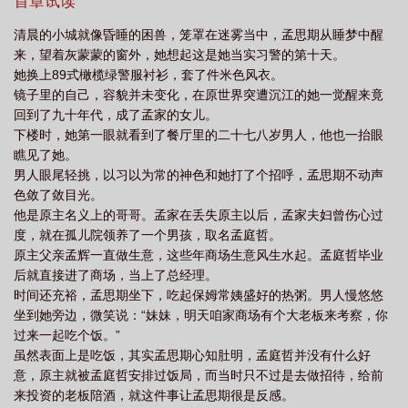
照片，心思全在案情上，面对孟家人的骚扰，敷衍点头：死者的肺
首章试读
胸膜出现红色斑点，也就是俗称的塔雕氏斑，符合机械性窒息死亡
清晨的小城就像昏睡的困兽，笼罩在迷雾当中，孟思期从睡梦中醒
特征。她是被人活活扼喉勒死！孟家人：……*孟思期不曾想，她有
来，望着灰蒙蒙的窗外，她想起这是她当实习警的第十天。
一种超能力，接触现场时，竟能感知到凶杀案的关键线索——杀人
她换上89式橄榄绿警服衬衫，套了件米色风衣。
的手段、凶手的特征、凶手的特殊习惯……凶杀现场就仿佛电影一
镜子里的自己，容貌并未变化，在原世界突遭沉江的她一觉醒来竟
般一点点剧透给她？！从此，a市多了一位超级侦探，作案凶手多了
回到了九十年代，成了孟家的女儿。
一个如影随形的噩梦。局长：还破不了案？去找小孟啊！凶手痛苦
下楼时，她第一眼就看到了餐厅里的二十七八岁男人，他也一抬眼
抱头：别说了，我认罪，我伏法，我服气！……记者：孟警官，请
瞧见了她。
问某些疑案线索如此匮乏的情况下，您是如何又快又准地找到凶手
男人眼尾轻挑，以习以为常的神色和她打了个招呼，孟思期不动声
的呢？孟思期真诚脸：犯罪心理学当中的表演学！记者和观众宠溺
色敛了敛目光。
笑：孟警官真是调皮。孟思期：说了实话你们也未必信。别人查
他是原主名义上的哥哥。孟家在丢失原主以后，孟家夫妇曾伤心过
案，找证据，找凶手。她查案，凶手和证据就明晃晃摆在那儿，线
度，就在孤儿院领养了一个男孩，取名孟庭哲。
索不够，只能演技来凑，诈一诈，总有蠢凶上当。孟侦探苦笑扶额
原主父亲孟辉一直做生意，这些年商场生意风生水起。孟庭哲毕业
JPG：无敌的寂寞谁能懂。看着电视报道的孟家人傻眼了。现，现
后就直接进了商场，当上了总经理。
在挽回女儿还晚不晚？孟思期微笑：你说呢。（文中悬案由简到
时间还充裕，孟思期坐下，吃起保姆常姨盛好的热粥。男人慢悠悠
繁，破案难度指数级递增。金手指是锦上添花，女主能力也是指数
坐到她旁边，微笑说：“妹妹，明天咱家商场有个大老板来考察，你
级递增，会有大量犯罪侧写、刑侦推理和取证细节。）（2023.3.1
过来一起吃个饭。”
文案留照）——————————【预收一】《我靠画像破案成了
虽然表面上是吃饭，其实孟思期心知肚明，孟庭哲并没有什么好
警界瑰宝[刑侦]》2003年李疏梅从警校毕业，进入秦东市刑警大队，
意，原主就被孟庭哲安排过饭局，而当时只不过是去做招待，给前
成了一名小女警。刑侦破案特别吃苦，第一次去现场，李疏梅就把
来投资的老板陪酒，就这件事让孟思期很是反感。
一堆“毛病”全部攒齐了，看到尸体时呕吐，追凶时摔倒，甚至在枪声