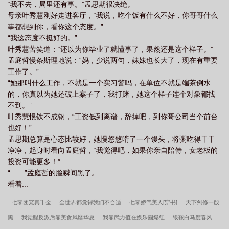
“我不去，局里还有事。”孟思期很决绝。
响起时，李疏梅被震晕了，是真晕。老刑警破案心急，直接冲到局
母亲叶秀慧刚好走进客厅，“我说，吃个饭有什么不好，你哥哥什么
长办公室，希望局里能够换个人。好在在局长安慰下，李疏梅留了
事都想到你，看你这个态度。”
下来。那个年代破案手段少，科技匮乏，因此不少案子成为了悬
“我这态度不挺好的。”
案。只是让这些老刑警没有想到的是，三天后，凭借李疏梅的一副
叶秀慧苦笑道：“还以为你毕业了就懂事了，果然还是这个样子。”
画像，顺利找出了穷凶极恶来去无踪的凶手。在几个月内，李疏梅
孟庭哲慢条斯理地说：“妈，少说两句，妹妹也长大了，现在有重要
更是成功帮助警局破获数桩大案，她更是被称为刑侦画像专家。庆
工作了。”
功会上，同事问她：疏梅，你是什么时候学的画，画的也太像了，
“她那叫什么工作，不就是一个实习警吗，在单位不就是端茶倒水
惊人相似啊？！李疏梅：就是素描时加了些自己的推测，譬如犯罪
的，你真以为她还破上案子了，我打赌，她这个样子连个对象都找
心理侧写……其实，李疏梅根本不曾想，她有一项刑侦画像的超能
不到。”
力。凭借目击者的只言片语，一个模糊的人影，死者的头骨，甚至
叶秀慧恨铁不成钢，“工资低到离谱，辞掉吧，到你哥公司当个前台
死者的日记——她能联想出凶手或死者的形象，而且高达99%相似
也好！”
度！！2023.12.1留照——————【预收二】《在年代剧里靠弹幕
孟思期总算是心态比较好，她慢悠悠啃了一个馒头，将粥吃得干干
破案[刑侦]》陈千意穿进一部热播年代剧里，这部剧悲欢离合赚人眼
净净，起身时看向孟庭哲，“我觉得吧，如果你亲自陪侍，女老板的
泪，她是陈家的三姑娘，剧简介提到，两个姐姐后来命运悲惨，二
投资可能更多！”
姐惨死，大姐走上犯罪之路。而陈千意是一名公安实习女警。在警
“……”孟庭哲的脸瞬间黑了。
局实习开始，市里就发生一起严重的连环杀人案，局里正处在紧张
看着...
焦虑的气氛之中。随着新的受害者产生，局长大发雷霆，要求刑警
队必须在三天内破案，否则刑警队换人。这时，陈千意却意外看到
七零团宠真千金
全世界都觉得我们不合适
七零娇气美人[穿书]
天下剑修一般
弹幕。【第三名死者在长安路胡同被杀……】【有没有点素质，怎
黑
我觉醒反派后靠美食风靡华夏
我靠武力值在娱乐圈爆红
银鞍白马度春风
么还带剧透的啊。】当天夜里，警局紧急围捕，抓获了犯罪嫌疑