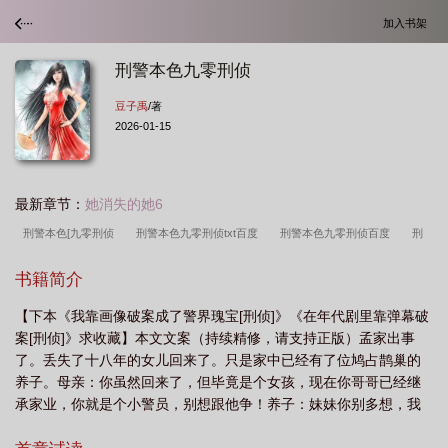
加入书架
刑警本色九零刑侦
豆子禹
/著
2026-01-15
最新章节：
她消失的她6
刑警本色[九零刑侦
刑警本色九零刑侦txt百度
刑警本色九零刑侦百度
刑
警本色九零刑侦全文免费阅读
刑警本色九零刑侦txt
刑警本色九零刑侦免费阅
书籍简介
读
【下本《我靠画像破案成了警界瑰宝[刑侦]》《在年代剧里靠弹幕破
案[刑侦]》求收藏】本文文案（持续精修，请支持正版）孟家出事
了。丢失了十八年的女儿回来了。只是家中已经有了位鸠占鹊巢的
养子。母亲：你虽然回来了，但毕竟是个女孩，现在你哥哥已经继
承家业，你就是个小警员，别想跟他争！养子：妹妹你别多想，我
的一切都是孟家的，当然也是你的。孟思期看着手里的受害者尸体