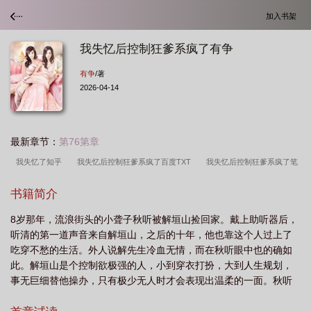
加入书架
我失忆后控制狂爹系疯了有争
有争
/著
2026-04-14
最新章节：
第76第章
我失忆了知乎
我失忆后控制狂爹系疯了百度TXT
我失忆后控制狂爹系疯了笔
趣阁
我失忆后我火了免费阅读
我失忆后控制狂爹系疯了 有争 免费
我失忆
书籍简介
后控制狂爹系疯了 有争
失忆后我宠惯后宫
我失忆症
我失忆后控制狂爹系
8岁那年，流浪街头的小聋子秋听被解垣山捡回家。戴上助听器后，
疯了免费
我失忆后控制狂爹系疯了有争笔趣阁
我失忆了?
我失忆后控制狂
听清的第一道声音来自解垣山，之后的十年，他也靠这个人过上了
爹系疯了免费阅读全文
我失忆后控制狂爹系疯了有争
我失忆后控制狂爹系疯了
吃穿不愁的生活。外人说解先生冷血无情，而在秋听眼中也的确如
百度
我失忆后控制狂爹系疯了by有争
此。解垣山是个控制欲极强的人，小到穿衣打扮，大到人生规划，
事无巨细替他操办，只有极少无人时才会表现出温柔的一面。秋听
把解垣山叫做哥哥，而解垣山也像是个真正的长辈，他嚎啕时会耐