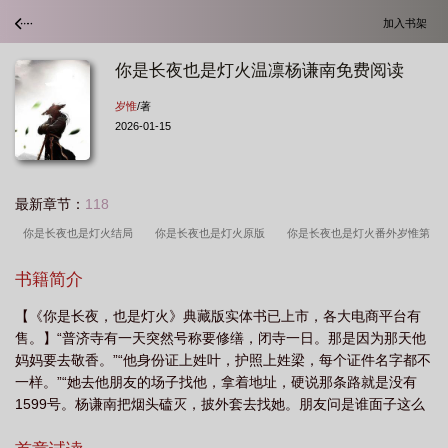
加入书架
你是长夜也是灯火温凛杨谦南免费阅读
岁惟
/著
2026-01-15
最新章节：
118
你是长夜也是灯火结局
你是长夜也是灯火原版
你是长夜也是灯火番外岁惟第
二部
也是灯火结局
你是长夜也是灯火
你是长夜也是灯火全文免费阅
书籍简介
读
你是长夜也是灯火是he还是be
你是长夜也是灯火第一版
你是长夜也是
【《你是长夜，也是灯火》典藏版实体书已上市，各大电商平台有
灯火陈正漓
你是长夜也是灯火温凛杨谦南免费阅读
你是长夜也是灯火结局是什
售。】“普济寺有一天突然号称要修缮，闭寺一日。那是因为那天他
么
你是长夜也是灯火免费阅读完整版
你是长夜也是灯火番外篇
你是长夜也
妈妈要去敬香。”“他身份证上姓叶，护照上姓梁，每个证件名字都不
是灯火应朝禹
你是长夜也是灯火原版结局
你是长夜也是灯火TXT免费
你是
一样。”“她去他朋友的场子找他，拿着地址，硬说那条路就是没有
1599号。杨谦南把烟头磕灭，披外套去找她。朋友问是谁面子这么
长夜也是灯火广播剧
也是灯火
也是灯火免费阅读
也是灯火免费阅读完整
大，还要你亲自接。他勾勾嘴角，说：一瞎子。”后来有一天她生
版
你是长夜也是灯火讲的什么
你是长夜也是灯火岁惟
你是长夜也是灯火岁