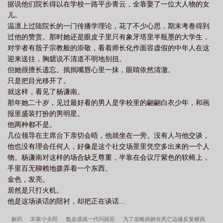
据说他们院长得以在学校一路平步青云，全靠娶了一位大人物的女
儿。
温凛上过陆院长的一门传播学理论，花了不少心思，期末考卷得到
过他的赞赏。那时她还是眼皮子里只有象牙塔里半瓶墨的大学生，
对学者有股子宗教般的崇敬，看着师长化作面容虚假的中年人在这
迎来送往，胸臆说不清道不明地别扭。
但她很擅长遗忘。抿抿嘴唇心里一抹，眼睛依然清澈。
只是把目光移开了。
就这样，看见了杨谦南。
那年她二十岁，见过最好看的男人是学校里的翩翩白衣少年，和画
报里盛装打扮的男明星。
他两种都不是。
几位领导在主席台下亲切会晤，他就坐在一旁。没有人与他交谈，
他也没有理会任何人，好像是这个社交场景里凭空多出来的一个人
物。杨谦南对这样的场合缺乏尊重，半靠在会议厅紫色的软椅上，
手里百无聊赖地拨弄着一个东西。
金色，发亮。
居然是只打火机。
他是这场谈话的陪衬，却把正在谈话...
解药
宋家小夫郎
氪金成就一代玛丽苏
为了攻略病娇在死亡边缘反复横跳