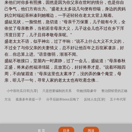
来他们对你多有照拂，固然是因为你父亲在世时的情分，也是你自
己争气，他们方肯出力。”盛老太太多说几句便有些喘，身边的房妈
妈立时端起茶杯凑到她嘴边，一手还轻轻在老太太背上顺着。
盛紘见状，一脸惶然，急切道：“母亲千万保重，儿子能有今天，全
依仗了母亲教养，当初若非母亲大义，儿子这会儿也不过在乡下浑
浑度日罢了，儿子且得孝敬母亲呢。”
盛老太太不语，似乎神出，过了半响：“说不上什么大义不大义的，
不过全了与你父亲的夫妻情义，总不好让他百年之后坟冢凄凉，好
在…你总算上进。”语音微弱，渐渐不闻。
盛紘不敢接口，堂屋内一时肃静，过了一会儿，盛紘道：“母亲春秋
正盛，将来必然福泽绵延，且放宽心，好好将养才是。”说着环顾四
周，不由皱眉道：“母亲这里也太素净了，没的弄的像个庵堂，母
亲，听儿子一句，寻常人家的老太太也有吃斋念佛...
小中医吃瓜日常[九零]
只是想要编制的关系
夺她|强取豪夺
整治阴郁受的正确
方法
孤寡多年喜提一子
分手后副本boss后悔了
反转人生[互穿]
五十年代军
工大院
都是禅院家害了你
明知故犯
菟丝子
不要和阴暗批网恋
偏执男主
白月光我不当了
救赎文女配只走he剧本
从npc到五星卡[原神]
“坏”女人不可以
是白月光万人迷吗
跨界演员
所有人都知道我是好男人[快穿]
盛夏吻痕
继室
首 页
目录
阅读