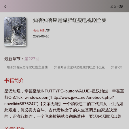
加入书架
知否知否应是绿肥红瘦电视剧全集
关心则乱
/著
2025-06-16
最新章节：
第227回
知否知否应是绿肥红瘦主题曲
知否知否应是绿肥红瘦的红是什么花
知否?知
否?应是绿肥红瘦电视剧
知否知否应是绿肥红瘦的意思
知否知否应是绿肥红瘦
书籍简介
剧情介绍
知否知否应是绿肥红瘦词李清照
知否知否应是绿肥红瘦歌词
知否
星汉灿烂，幸甚至哉INPUTTYPE=buttonVALUE=星汉灿烂，幸甚至
知否应是绿肥红瘦原著
知否知否应是绿肥红瘦各集简介
知否知否应是绿肥红瘦
哉OnClick=window.open("http://www.jjwxc.net/onebook.php?
全集免费观看
知否知否应是绿肥红瘦电视剧全集
知否知否应是绿肥红瘦电视剧
novelid=3876247")【文案无能】一个消极怠工的古代庶女，生活如
免费观看完整版
知否知否应是绿肥红瘦诗词
知否知否应是绿肥红瘦百度百
此艰难，何必卖力奋斗。古代贵族女子的人生基调是由家族决定
的，还流行株连，一个飞来横祸就会彻底遭殃，要活好活顺活出尊
科
知否知否应是绿肥红瘦墨兰私会第几集
知否知否应是绿肥红瘦电视剧完整
严，明兰表示，鸭梨很大。古代太危险了，咱们还是睡死算了。B好
版
知否知否应是绿肥红瘦全诗
知否知否应是绿肥红瘦免费阅读
知否知否应