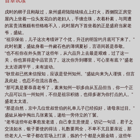
吧，我其实是有微博的，不过以前是用来看八卦的，根本不打算让
首章试读
是绿肥红瘦 电视剧
知否知否应是绿肥红瘦什么意思
知否知否应是绿肥红瘦诗
大家只奥的，免得让大家发现某关是个趣味如此低下的银。应编编
戌时的梆子且刚敲过，泉州盛府陆陆续续点上灯火，西侧院正房堂
要求，现在公开，是渣浪上的‘关心则乱zszy’，大家包涵。/B
词原文
知否知否应是绿肥红瘦是谁写的
知否知否应是绿肥红瘦顾廷烨
知否
屋内上坐着一位头发花白的老妇人，手缠念珠，衣着朴素，与周遭
知否应是绿肥红瘦古诗
知否知否应是绿肥红瘦在线播放全集免费
知否知否应是
的富贵清雅颇有些格格不入，此时屋内下首坐着的正是盛府当家老
爷，盛紘。
绿肥红瘦诗句
知否知否应是绿肥红瘦百度
知否?知否?应是绿肥红瘦
知否
“祖宗保佑，儿子这次考绩评了个优，升迁的明旨约月底可下来了。”
知否应是绿肥红瘦在线观看
知否知否应是绿肥红瘦是哪个朝代
知否知否应是绿
此时初夏，盛紘身着一件赭石色的薄绸夏衫，言语间甚是恭敬。
肥红瘦全集免费
知否知否应是绿肥红瘦电视剧免费观看高清
知否知否应是绿肥
“也不枉你在外头熬了这些年，从六品升上去最是艰难，过了这一
关，你也算得是中品官员了。这次你升到哪里，可心里有底？”盛老
红瘦免费观看全集完整版
知否知否应是绿肥红瘦百科
知否知否应是绿肥红瘦大
太太语调平平，未有波动。
结局
知否知否应是绿肥红瘦在线观看免费完整版
知否知否应是绿肥红瘦全
“耿世叔已然来信报知，应该是登州知州。”盛紘向来为人谨慎，但言
集
知否知否应是绿肥红瘦是哪首诗
知否知否应是绿肥红瘦免费观看全集电视剧
及此处，也忍不住流出喜色。
高清
“那可真是要恭喜老爷了，素来知州一职多由从五品但当，你一个正
知否知否应是绿肥红瘦电视剧免费观看
知否知否应是绿肥红瘦是什么意
六品可以当一州知州，不但是祖宗积德，也得多谢为你打点的人。”
思
知否知否应是绿肥红瘦免费观看全集电视剧
知否知否应是绿肥红瘦
知否
盛老太太道。
知否应是绿肥红瘦TXT
知否知否应是绿肥红瘦是谁的诗
知否知否应是绿肥红瘦
“那是自然，京中几位世叔世伯的礼单儿子已经拟好，请母亲过目。”
演员表
知否知否应是绿肥红瘦高清版
知否知否应是绿肥红瘦演员
知否?知
盛紘从袖中掏出几张素笺，递给一旁侍立的丫鬟。
“老爷这些年处事愈发老道，自己拿主意便是，切记一句话，君子之
否?应是绿肥红瘦免费观看
知否知否应是绿肥红瘦在线播放
知否知否应是绿肥
交淡如水，银子要使的得法，礼数要周全，不卑不亢且要亲近，那
红瘦电视剧
些老大人一辈子都在官场上打滚，炼的个个都是火眼金睛，这些年