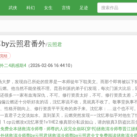
武侠
科幻
女生
言情
足迹
by云照君番外
/
云照君
完结
番外二4易感期4
（2026-02-06 16:44:10）
场大梦，发现自己所处的世界是一本师徒年下耽美文。而那个即将被以下
云燃。他当然不能坐视不理。昆吾剑派的弟子们发现，每次门派大比后，
还很多——家有血海深仇，不可。修行资质太好，不可。修行资质太差，
偏偏云燃还十分听好友的话，沈忆寒说不收，竟就真不收了。敬事堂执事
、性格开朗向上、修行资质平平无奇的弟子来。沈忆寒：……这个也不可。
一直君子之交淡如水。直到某天，云燃突然发现——沈忆寒似乎对他生了
1.cp云燃攻x沈忆寒受1v1HE2.修真部分私设如山，请勿较真3.防盗
T免费全本
拯救清冷师尊 - 师尊的人设完全崩坏(穿书)
拯救清冷师尊晋江
拯
番外
拯救清冷师尊by云照君
拯救清冷师尊by云照君全文免费阅读
拯救清冷师