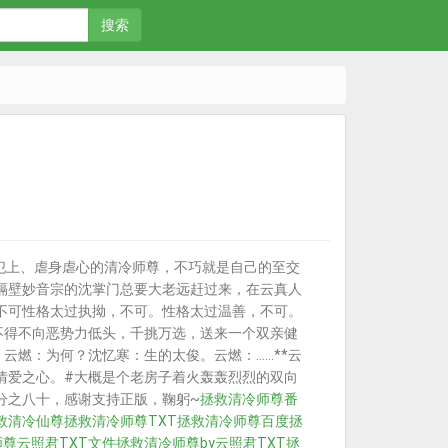
搜索
犯上、虐身虐心的清冷师尊，不巧就是自己的至交
隔壁妙音宗的沈掌门总要大老远赶过来，在云真人
不可性格太过执拗，不可。性格太过温善，不可。
不得不向恶势力低头，千挑万选，送来一个双亲健
云燃：为何？沈忆寒：生的太俊。云燃：……**云
情爱之心。#大概是个老房子着火轰轰烈烈的双向
比百分之八十，感谢支持正版，鞠躬~
拯救清冷师尊番
救清冷仙尊
拯救清冷师尊TXT
拯救清冷师尊百度
拯
尊云照君TXT文件
拯救清冷师尊by云照君TXT
拯