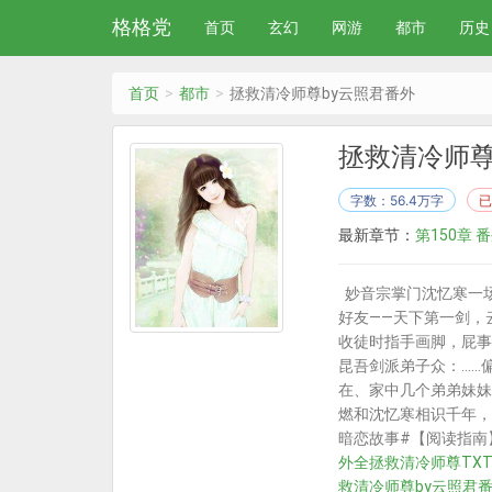
格格党
首页
玄幻
网游
都市
历史
首页
都市
拯救清冷师尊by云照君番外
拯救清冷师尊
字数：56.4万字
已
最新章节：
第150章 
妙音宗掌门沈忆寒一
好友——天下第一剑，
收徒时指手画脚，屁事
昆吾剑派弟子众：……
在、家中几个弟弟妹妹
燃和沈忆寒相识千年，
暗恋故事#【阅读指南】
外全
拯救清冷师尊TX
救清冷师尊by云照君