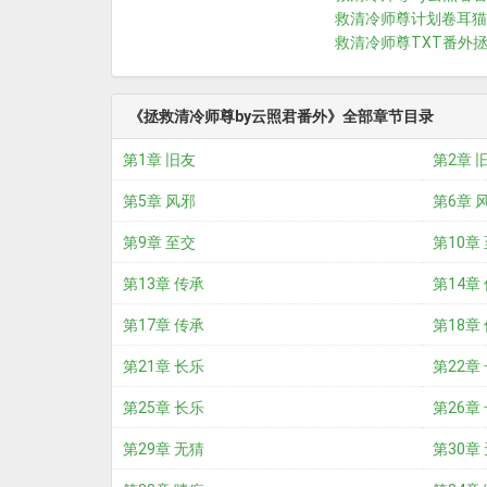
救清冷师尊计划卷耳猫
救清冷师尊TXT番外
《拯救清冷师尊by云照君番外》全部章节目录
第1章 旧友
第2章 
第5章 风邪
第6章 
第9章 至交
第10章
第13章 传承
第14章
第17章 传承
第18章
第21章 长乐
第22章
第25章 长乐
第26章
第29章 无猜
第30章