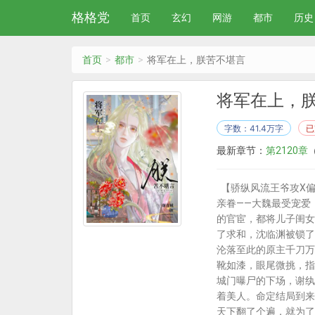
格格党
首页
玄幻
网游
都市
历史
首页
都市
将军在上，朕苦不堪言
将军在上，
字数：41.4万字
已
最新章节：
第2120章
（
【骄纵风流王爷攻X偏
亲眷——大魏最受宠爱
的官宦，都将儿子闺女
了求和，沈临渊被锁了
沦落至此的原主千刀万
靴如漆，眼尾微挑，指
城门曝尸的下场，谢纨
着美人。命定结局到来
天下翻了个遍，就为了