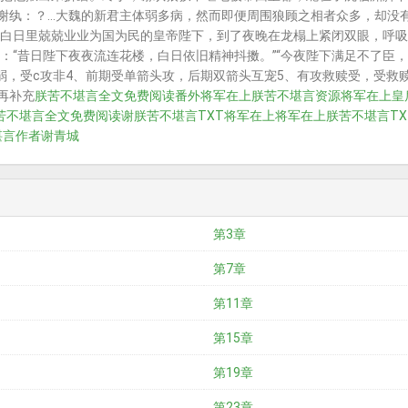
”谢纨：？...大魏的新君主体弱多病，然而即便周围狼顾之相者众多，却
白日里兢兢业业为国为民的皇帝陛下，到了夜晚在龙榻上紧闭双眼，呼吸
：“昔日陛下夜夜流连花楼，白日依旧精神抖擞。”“今夜陛下满足不了臣，臣
弱，受c攻非4、前期受单箭头攻，后期双箭头互宠5、有攻救赎受，受救
再补充
朕苦不堪言全文免费阅读番外
将军在上朕苦不堪言资源
将军在上皇
苦不堪言全文免费阅读谢
朕苦不堪言TXT
将军在上
将军在上朕苦不堪言TX
堪言作者谢青城
第3章
第7章
第11章
第15章
第19章
第23章