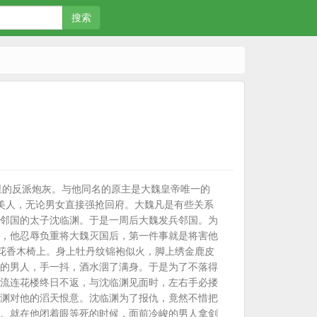
搜索
文里的反派炮灰。与他同名的原主是大魏皇帝唯一的
美人，无论男女直接强抢回府。大魏凡是有些关系
邻国的太子沈临渊。于是一周后大魏发兵邻国。为
，他忍辱负重将大魏灭国后，第一件事就是将害他
雕花香木椅上。身上牡丹纹锦袍似火，脚上绣金鹿皮
的男人，手一抖，酒水洇了满身。于是为了不落得
流连花楼终日不返，与沈临渊见面时，左右手必搂
渊对他的滔天恨意。沈临渊为了报仇，竟然不惜把
。就在他闭着眼等死的时候，面前冷峻的男人拿剑