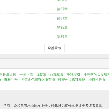
第27章
第31章
第35章
第39章
全部章节
年呛鼻火辣
十年止痒
禅院家主非我莫属
千秋岁引
徐开慈的头发绿
场
缠枝牡丹
琴弦金色哪有QTE有用
骑驴列过孤独星球
地府拆迁办
所有小说和章节均由网友上传，转载只为宣传本书让更多读者欣赏。