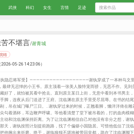
武侠
科幻
女生
言情
足迹
朕苦不堪言
/
谢青城
完结
2026-05-26 14:23:06）
执隐忍将军受】——————————————————谢纨穿成了一本种马
，最肆无忌惮的小王爷。原主顶着一张美人脸恃宠而骄，无恶不作。见到
藏好了，就怕被其看中抢去。直到原主某日上街，无意中看到本书男主，
手脚，连夜从后门送进了王府。沈临渊在原主手里受尽屈辱。在书的结尾
剐，吊在城门曝尸三日。...谢纨穿过来的时候，正翘着脚，懒洋洋倚在
尖勾着酒杯，耳边鞭声呼啸。等他看清楚了堂下被吊着的，打的血肉模糊
主动和沈临渊保持距离。为了让沈临渊相信自己对他没有非分之想，谢纨
那天，谢纨按照计划提前跑路，找了个偏僻小国隐居。可惜他低估了沈临
把他揪出来折磨。终于，谢纨狼狈不堪地被带回皇都，跪在了沈临渊脚下