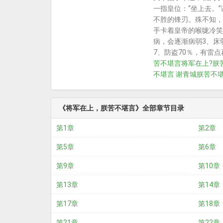
一指皇位：“坐上去。
不胜的锋刃。殊不知，
手卡着皇帝的喉咙冷笑
病，会逐渐病弱3、床
7、防盗70％，有雷点
苦不堪言
将军在上?
朕
不堪言 谢青城
朕苦不
《将军在上，朕苦不堪言》全部章节目录
第1章
第2章
第5章
第6章
第9章
第10章
第13章
第14章
第17章
第18章
第21章
第22章