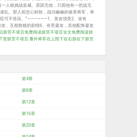
没有一人敢挑战皇威。原因无他，只因他有一把战无
凌乱。那人前忠心耿耿，战功赫赫的俊美将军，单
可不答应。”——————1、美攻强受2、攻有
赎攻，互相救赎的剧情6、有受凝攻，其他配角凝攻
后
朕苦不堪言免费阅读
朕苦不堪言全文免费阅读
朕
T资
朕苦不堪言 番外
将军在上陛下在右
朕在下
朕苦
第4章
第8章
第12章
第16章
第20章
第24章