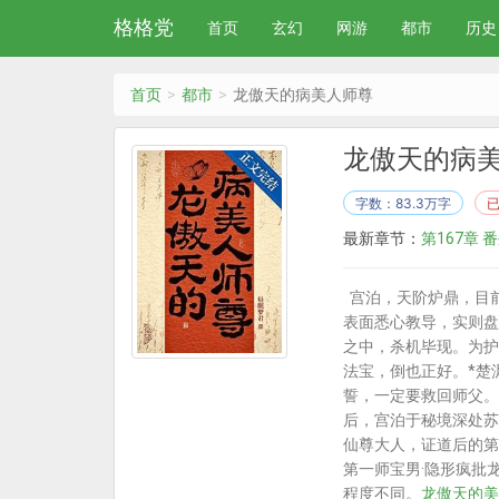
格格党
首页
玄幻
网游
都市
历史
首页
都市
龙傲天的病美人师尊
龙傲天的病
字数：83.3万字
最新章节：
第167章 
宫泊，天阶炉鼎，目
表面悉心教导，实则盘
之中，杀机毕现。为护
法宝，倒也正好。*楚
誓，一定要救回师父。
后，宫泊于秘境深处苏
仙尊大人，证道后的第
第一师宝男·隐形疯批龙
程度不同。
龙傲天的美