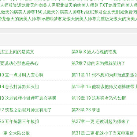
人师尊资源
龙傲天的病美人男配
龙傲天的病美人师尊 TXT
龙傲天的美人师
龙傲天的病美人师尊160
龙傲天的病美人师尊by昼眠梦君全文无删减免费
费
龙傲天的病美人师尊by昼眠梦君
龙傲天病美人师尊完整版
龙傲天的病美人
2 法宝上刻的是英文
第3章 3 摄人心魂的艳鬼
6 要说动心那也是杀心
第7章 7 你的床为师就笑纳了
 10 直一点才叫人安心啊
第11章 11 想不想和为师玩点刺激
 14 怎么打算欺师灭祖
第15章 15 他就该把师父别裤腰带
 18 这老狐狸小狐狸可真会演啊
第19章 19 筑基强者恐怖如斯
 22 筑基之后就对师父有用了
第23章 23 孽徒
 26 五年炼器三年模拟
第27章 一更 还教训起为师来了
 一更 全大陆公敌
第31章 二更 把这小子当充电宝使