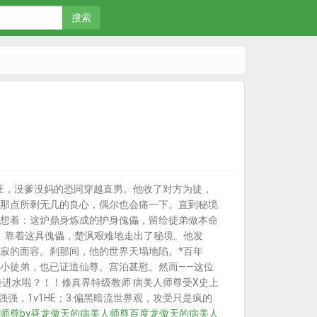
搜索
旺，没爹没妈的恐同穿越直男。他收了对方为徒，
那点所剩无几的良心，偶尔也会痛一下。直到秘境
想着：这炉鼎身炼成的护身傀儡，留给徒弟做本命
。靠着这具傀儡，楚沨艰难地走出了秘境。他发
寂的面容。刹那间，他的世界天塌地陷。*百年
小徒弟，也已证道仙尊。宫泊甚慰。然而——这位
袋进水啦？！！修真界特级教师·病美人师尊受X史上
强，1v1HE；3.偏黑暗流世界观，攻受只是疯的
师尊by昼
龙傲天的病美人师尊百度
龙傲天的病美人