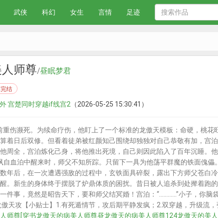
武侠
科幻
女生
言情
足迹
美人师尊
/
昼眠梦君
已完结
番外 宫楚同时穿越if线宫2
（2026-05-25 15:30:41）
前重伤濒死。为续命疗伤，他盯上了一个标准的龙傲天模板：命硬，桃花
算着日后双修。但看着徒弟被红颜知己围绕却独独对自己恭敬有加，宫泊
他周全，宫泊炼化己身，将他推出死境，自己则因此陷入了百年沉睡。他
沨自血泊中醒来时，师父不知所踪。只留下一具为他荡平群魔的铁面傀儡
数年后，在一次遭遇强敌的过程中，玄铁面具碎裂，露出下方师父苍白冷
醒。新生的身体终于摆脱了炉鼎体质的困扰。昔日被人追杀到处撵着跑的
一件事，竟然是昭告天下，要和师父结冥婚！宫泊：“…………”小子，你脑
傲天攻【小贴士】1.有死遁情节，攻后期平静发疯；2.双穿越，升级流，强
人师尊[穿书
龙傲天的病美人师尊昼
龙傲天的病美人师尊124
龙傲天的美人