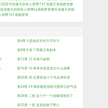
兄[穿书
龙傲天的美人师尊TXT
龙傲天变病娇
龙傲
阅读
龙傲天的病美人师尊by昼眠梦君番外
龙傲天的病
师尊107 昼眠梦君
第4章 4 是他采补对方不吃亏
第8章 8 拿了男频主角剧本
的
第12章 12 本座不缺狗
上
第16章 16 将来你若是惹出什么祸事
第20章 20 定要把这小子吊起来听讲
第24章 24 满身都是他那元婴师父的气息
第28章 二更 这小子一个就够我受的了
第32章 一更 这逆徒狼子野心