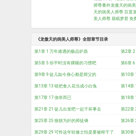
师尊番外
龙傲天的病美
天的病美人师尊 百度
美人师尊 昼眠梦君 免
《龙傲天的病美人师尊》全部章节目录
第1章 1 万年难遇的极品炉鼎
第2章 
第5章 5 你平时没有裸睡的习惯吧
第6章 
第9章 9 徒儿如今身心都是师父的
第10章
第13章 13 错把食人花当成小白兔
第14章
第17章 17 侥幸而已
第18章
第21章 21 徒儿出发吧一起干坏事去
第22章
第25章 25 狼狈为奸的师徒俩
第26章
第29章 29 可怜这年轻修士怕是要被榨干了
第30章