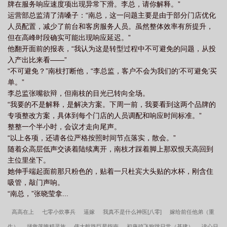
牌在服务响应速度项出现异常下滑。李总，请你解释。”
他们相处得很愉快。为了避免麻烦，孟知雨没有告诉对方自己的真
运营部总监清了清嗓子：“南总，这一问题主要是由于部分门店优化
名。回国后的前两天，孟知雨偶尔会想起那个唇红齿白的男人，以
人员配置，减少了前台和客房服务人员。虽然整体效率有所提升，
及最后一晚，他俯身看她的眼神，以及他特别性感的...声音。但很
但在高峰时段确实可能出现响应延迟。”
快，孟知雨就把这个人生中微不足道的插曲忘到了脑后。一个月
他翻开面前的报表，“我认为这是转型过程中不可避免的问题，从投
后，孟知雨从寝室里出来。“知雨。”“尽夏？”视线从现男友的脸偏到
入产出比来看——”
旁边，孟知雨愣在原地。他怎么追到京市来了？她明明说自己家在
“不可避免？”南枝打断他，“李总监，客户不会为我们的‘不可避免’买
海南的！孟知雨拉住现男友的手，故作镇定地走过去。“好巧哦，在
单。”
这遇到你。”不巧，为了找她，他的人几乎把偌大的中国翻了个遍。
李总监张嘴欲辩，但南枝的目光已转向全场。
Rory看了眼那双相牵的手，垂眸，眼底有暗色翻涌，再抬头，他笑
“我要的不是解释，是解决方案。下周一前，我要看到这两个品牌的
了。“上次忘了告诉你，我的中文名。”风把他额头的碎发吹开，一双
专项整改方案，具体到每个门店的人员调配和响应时间标准。”
琥珀色的眸子笑起来，深邃迷人。他压下一米九的身高，用那双人
整整一个半小时，会议才走向尾声。
畜无害的眼睛与她对视。“我叫郄（窃同音）雨。”*Rory（罗里）是
“以上各项，还请各位严格按照时间节点落实，散会。”
康纳尔家族百年来最有谋略，也最心狠手辣的一位继承人。尽管他
随着众高层低声交谈着陆续离开，南枝才踩着脚上那双恨天高回到
才24岁。初识他的人都会说他英俊，但用不了多久就会在「英俊」
主位里坐下。
后加一个「疯子」。他愿意相信她的名字是她的乳名，愿意相信她
她伸手端起面前那只粉色的，贴着一只杜宾大头贴的水杯，刚含住
是喜欢海才会说自己家住海南。但这不代表，他能接受她身边有除
吸管，敲门声响。
了他以外的野男人。//女主标签：小太阳/有脑子/会哄人也会骗人男
“南总，”张晓莹拿...
主标签：阴湿/体型差/撬墙角/绿茶男主是混血，1米9、宽肩薄背，
八块腹肌，手指细长，指甲粉红。
高高在上
七零小炊事兵
逼嫁
我真不是什么神医[八零]
嫁给前任他弟（重
生）
拯救落魄精灵族
伟大航路巨星指南
初唐鸡飞狗跳日常（基建）
读心日