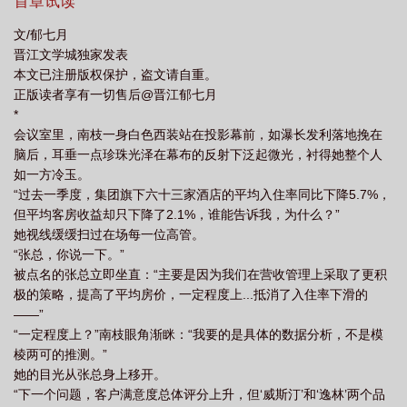
作，哪一样都比男人来得实在、可靠。所以这场利益结合的婚姻，
首章试读
南枝没想到走心，也不需要他走心。开始的时候，商隽廷也这么
文/郁七月
想。在他的人生里，婚姻从来不是必须项，不过是顺应了长辈的安
晋江文学城独家发表
排。人前恩爱，人后塑料，只要能维持表面的平衡与共同的目标，
本文已注册版权保护，盗文请自重。
就足够。哪怕听说她要和别的男人叙旧，他也面不改色地笑笑：“无
正版读者享有一切售后@晋江郁七月
关紧要的外人罢了。”可是后来，看着她眼角的泪痕，红肿的唇瓣，
*
还有她眼底被他逼出来的脆弱的红。商隽廷才后知后觉，这一场场
会议室里，南枝一身白色西装站在投影幕前，如瀑长发利落地挽在
看似稳操胜券的对垒中，他竟成了最先不清醒的人。*凛冬寒夜，财
脑后，耳垂一点珍珠光泽在幕布的反射下泛起微光，衬得她整个人
经新闻里还在播报伦敦那场百亿并购案，下一秒，门铃穿透凛冽风
如一方冷玉。
声。商隽廷站在玄关的光晕里。他领带打得很松，西装外套没有
“过去一季度，集团旗下六十三家酒店的平均入住率同比下降5.7%，
扣，大概是一路仆仆风尘，磨得他倦了，不像平日那么一丝不苟，
但平均客房收益却只下降了2.1%，谁能告诉我，为什么？”
可是他眼睛很亮，映着暖光和她怔住的脸。“你不是在伦敦吗？”他往
她视线缓缓扫过在场每一位高管。
前一步将她拥进怀里，“上次你说，我们还没有一起看过雪。”只因天
“张总，你说一下。”
气预报京市有雪，他便跨越七个时区，只为赶在第一片雪花落地
被点名的张总立即坐直：“主要是因为我们在营收管理上采取了更积
前，来到她身边，来履一个关于雪的诺言。阅读提示：SC|年上四
极的策略，提高了平均房价，一定程度上...抵消了入住率下滑的
岁|老房子着火男主港城顶豪，位高权重，手里握的不是钱，是规
——”
则。比他身份更权威的是他爱老婆的心！男德代表，爱老婆护老婆
“一定程度上？”南枝眼角渐眯：“我要的是具体的数据分析，不是模
就是他的人生信仰！
棱两可的推测。”
—————————————————————————下一本
她的目光从张总身上移开。
《窃雨》文案：暑假，孟知雨出国旅游，救了一个男人。对方是混
“下一个问题，客户满意度总体评分上升，但‘威斯汀’和‘逸林’两个品
血，唇红齿白，一双琥珀色的眸子看过来，人畜无害。三天两夜，