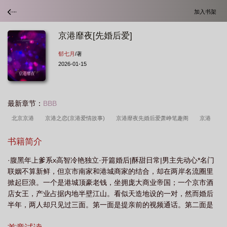
加入书架
京港靡夜[先婚后爱]
郁七月
/著
2026-01-15
最新章节：
BBB
北京京港
京港之恋(京港爱情故事)
京港靡夜先婚后爱萧峥笔趣阁
京港
lofter
京港是哪个省的城市
京港靡夜[先婚后爱
京港dj
京港靡夜先婚后
书籍简介
爱郁七月免费阅读
京港是哪个地方
京港饭店
·腹黑年上爹系x高智冷艳独立·开篇婚后|酥甜日常|男主先动心*名门
联姻不算新鲜，但京市南家和港城商家的结合，却在两岸名流圈里
掀起巨浪。一个是港城顶豪老钱，坐拥庞大商业帝国；一个京市酒
店女王，产业占据内地半壁江山。看似天造地设的一对，然而婚后
半年，两人却只见过三面。第一面是提亲前的视频通话。第二面是
正式提亲当日。第三面则是在港城领证那天。*对南枝来说，钱和工