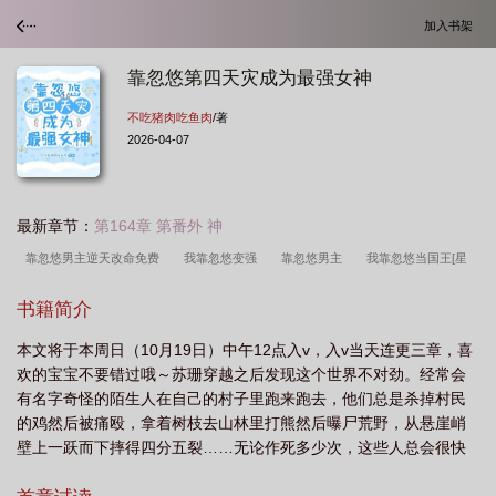
加入书架
靠忽悠第四天灾成为最强女神
不吃猪肉吃鱼肉
/著
2026-04-07
最新章节：
第164章 第番外 神
靠忽悠男主逆天改命免费
我靠忽悠变强
靠忽悠男主
我靠忽悠当国王[星
际
靠忽悠男主逆天改命txt久久
靠忽悠第四天灾成为最强女神免费
他靠忽
书籍简介
悠技能勇闯星际
靠忽悠男主逆天改命txt
靠忽悠男主逆天改命全文免费阅读无
本文将于本周日（10月19日）中午12点入v，入v当天连更三章，喜
弹窗
他靠忽悠技能
靠忽悠第四天灾成为最强女神笔趣
我靠忽悠第四天灾成
欢的宝宝不要错过哦～苏珊穿越之后发现这个世界不对劲。经常会
为女神
靠忽悠第四天灾成为最强女神百度
我靠忽悠男主逆天改命
靠忽悠第
有名字奇怪的陌生人在自己的村子里跑来跑去，他们总是杀掉村民
四天灾成为最强女神免费阅读
的鸡然后被痛殴，拿着树枝去山林里打熊然后曝尸荒野，从悬崖峭
壁上一跃而下摔得四分五裂……无论作死多少次，这些人总会很快
又活过来继续在村子里招猫逗狗，烦得村民们不胜其烦，最后干脆