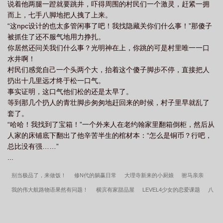
说着他两腿一蹬就要跳井，吓得周围的村民们一个激灵，赶紧一拥
而上，七手八脚地把人拽了上来。
“这npc设计的也太多管闲事了吧！我找隐藏关你们什么事！”那傻子
被抓住了还不服气地用力挣扎。
你居然还问关我们什么事？光明神在上，你跳的可是村里唯一一口
水井啊！
村民们感觉自己一个头两个大，抬着这个傻子脚步不停，直接把人
扔出十几里远才终于松一口气。
事实证明，这口气他们松的还是太早了。
等到那几个扔人的青壮脚步匆匆地赶回来的时候，村子里早就乱了
套了。
“哈哈！我找到了宝箱！”一个外来人在老约翰家里翻箱倒柜，然后从
人家的床铺底下翻出了他辛苦半生的棺材本：“怎么是铜币？行吧，
总比没有强……”
...
别当极品了，来做饭！
修N代的躺赢日常
大理寺新来的小厨娘
驸马亲亲
我的伟大航路物语果然有问题！
横滨有家甜品屋
LEVEL4少女的恋爱课题
八
十年代嫁煤老板
在曼哈顿开中餐馆后[美食]
逼嫁
[综恐]我和里昂比命长
霓虹
高中模拟器
今天十四阿哥出海了吗？
捡来的夫君是魔头
伟大航路巨星指南