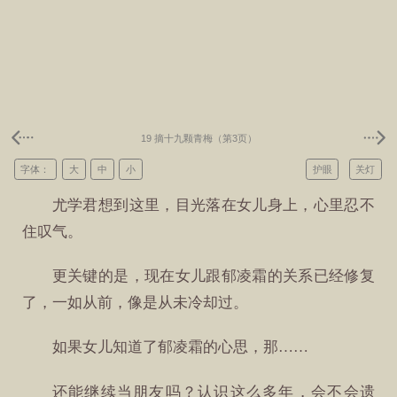
19 摘十九颗青梅（第3页）
字体：
大
中
小
护眼
关灯
尤学君想到这里，目光落在女儿身上，心里忍不
住叹气。
更关键的是，现在女儿跟郁凌霜的关系已经修复
了，一如从前，像是从未冷却过。
如果女儿知道了郁凌霜的心思，那……
还能继续当朋友吗？认识这么多年，会不会遗