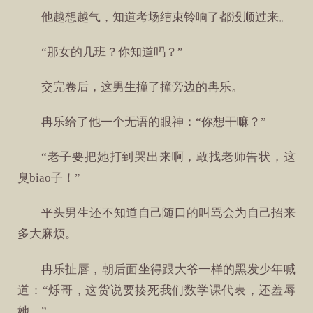
他越想越气，知道考场结束铃响了都没顺过来。
“那女的几班？你知道吗？”
交完卷后，这男生撞了撞旁边的冉乐。
冉乐给了他一个无语的眼神：“你想干嘛？”
“老子要把她打到哭出来啊，敢找老师告状，这
臭biao子！”
平头男生还不知道自己随口的叫骂会为自己招来
多大麻烦。
冉乐扯唇，朝后面坐得跟大爷一样的黑发少年喊
道：“烁哥，这货说要揍死我们数学课代表，还羞辱
她。”