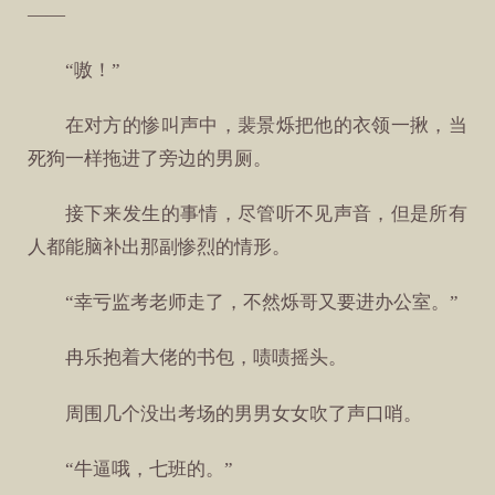
——
“嗷！”
在对方的惨叫声中，裴景烁把他的衣领一揪，当
死狗一样拖进了旁边的男厕。
接下来发生的事情，尽管听不见声音，但是所有
人都能脑补出那副惨烈的情形。
“幸亏监考老师走了，不然烁哥又要进办公室。”
冉乐抱着大佬的书包，啧啧摇头。
周围几个没出考场的男男女女吹了声口哨。
“牛逼哦，七班的。”