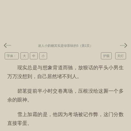
迷人小奶糖其实是绿茶味的5（第1页）
字体：
大
中
小
护眼
关灯
现实总是与想象背道而驰，放狠话的平头小男生
万万没想到，自己居然堵不到人。
碧茗提前半小时交卷离场，压根没给这厮一个多
余的眼神。
雪上加霜的是，他因为考场被记作弊，这门分数
直接零蛋。