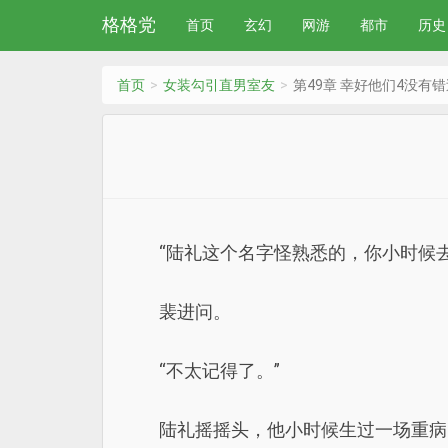
格格党
首页
玄幻
网游
都市
历史
首页
女装勾引直男室友
第49章 幸好他们4没有
“陆礼这个名字怪熟悉的，你小时候
裴进问。
“不太记得了。”
陆礼摇摇头，他小时候生过一场重病