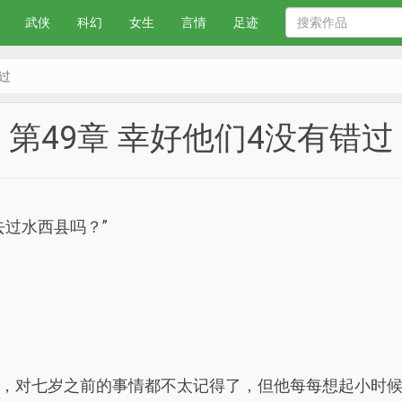
武侠
科幻
女生
言情
足迹
错过
第49章 幸好他们4没有错过
去过水西县吗？”
，对七岁之前的事情都不太记得了，但他每每想起小时