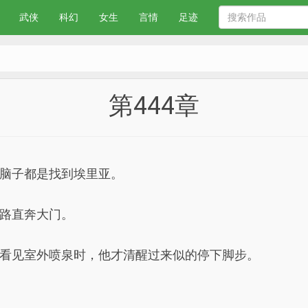
武侠
科幻
女生
言情
足迹
第444章
脑子都是找到埃里亚。
路直奔大门。
看见室外喷泉时，他才清醒过来似的停下脚步。