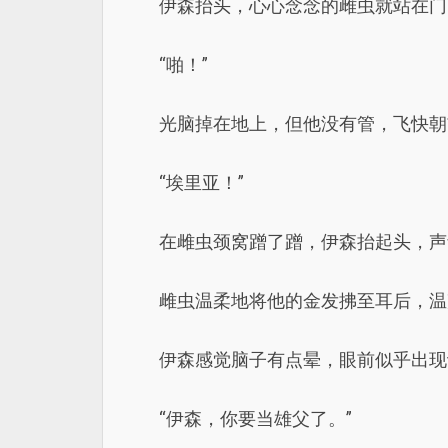
伊森抬头，心心念念的雌虫就站在门
“啪！”
光脑掉在地上，但他没有管，飞快朝
“埃里亚！”
在雌虫颈窝蹭了蹭，伊森抬起头，声音
雌虫温柔地将他的金发拂至耳后，温
伊森感觉脑子有点晕，眼前似乎出现
“伊森，你要当雄父了。”