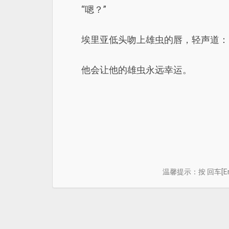
“嗯？”
埃里亚低头吻上雄虫的唇，轻声道：
他会让他的雄虫永远幸运。
温馨提示：按 回车[E