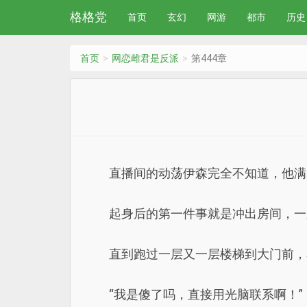
格格党
首页
玄幻
网游
都市
历史
首页
网恋雌君是反派
第444章
直播间的动荡伊森完全不知道，他满
起身后的第一件事就是冲出房间，一
直到跑过一层又一层楼梯到大门前，
“我是傻了吗，直接用光脑联系啊！”