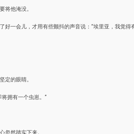
要将他淹没。
了好一会儿，才用有些颤抖的声音说：“埃里亚，我觉得有
坚定的眼睛。
即将拥有一个虫崽。”
心忽然踏实下来。