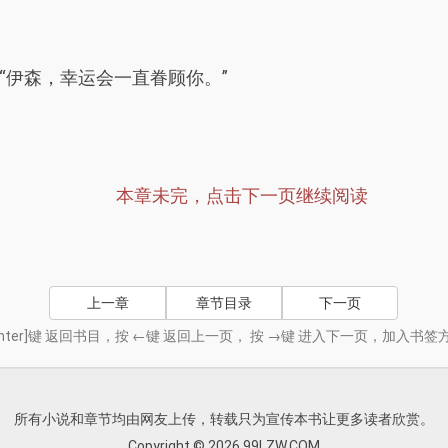
“伊森，幸运会一直眷顾你。”
本章未完，点击下一页继续阅读
上一章
章节目录
下一页
nter]键 返回书目，按 ←键 返回上一页， 按 →键 进入下一页，加入
所有小说和章节均由网友上传，转载只为宣传本书让更多读者欣赏。
Copyright © 2026 99LZW.COM