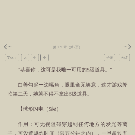
第 171 章（第2页）
字体：
大
中
小
护眼
关灯
“恭喜你，这可是我唯一可用的S级道具。”
白善勾起一边嘴角，眼里全无笑意，这才游戏降
临第二天，她就不得不拿出S级道具。
【球形闪电（S级）
作用：可无视阻碍穿越到任何地方的发光等离
子，可设置爆炸时间（限五分钟之内），一旦超过五