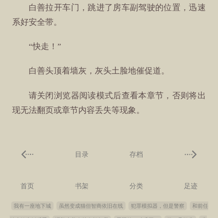
白善拉开车门，跳进了房车副驾驶的位置，迅速
系好安全带。
“快走！”
白善头顶着墙灰，灰头土脸地催促道。
请关闭浏览器阅读模式后查看本章节，否则将出
现无法翻页或章节内容丢失等现象。
目录
存档
首页
书架
分类
足迹
我有一座地下城
虽然变成猫但智商依旧在线
犯罪模拟器，但是警察
和前任