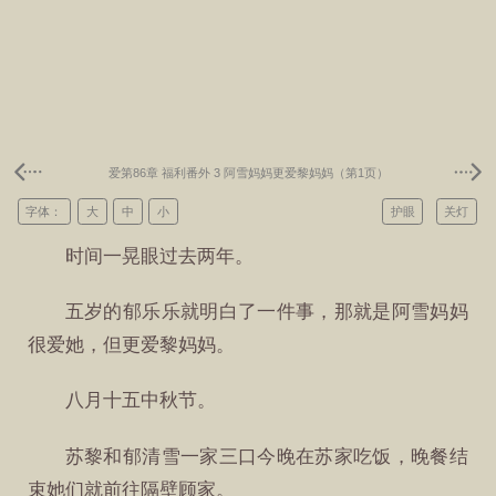
爱第86章 福利番外 3 阿雪妈妈更爱黎妈妈（第1页）
字体：
大
中
小
护眼
关灯
时间一晃眼过去两年。
五岁的郁乐乐就明白了一件事，那就是阿雪妈妈
很爱她，但更爱黎妈妈。
八月十五中秋节。
苏黎和郁清雪一家三口今晚在苏家吃饭，晚餐结
束她们就前往隔壁顾家。