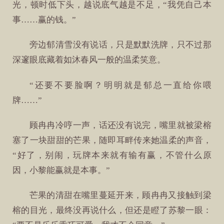
光，顿时低下头，越说底气越是不足，“我凭自己本
事……赢的钱。”
旁边郁清雪没有说话，只是默默洗牌，只不过那
深邃眼底藏着如沐春风一般的温柔笑意。
“还要不要脸啊？明明就是郁总一直给你喂
牌……”
顾冉冉冷哼一声，话还没有说完，嘴里就被梁榕
塞了一块甜甜的芒果，随即耳畔传来她温柔的声音，
“好了，别闹，玩牌本来就有输有赢，不管什么原
因，小黎能赢就是本事。”
芒果的清甜在嘴里蔓延开来，顾冉冉又接触到梁
榕的目光，最终没再说什么，但还是瞪了苏黎一眼：