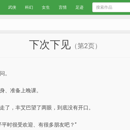
武侠
科幻
女生
言情
足迹
下次下见
（第2页）
问。
身、准备上晚课。
走了，丰艾巴望了两眼，到底没有开口。
仔平时很受欢迎、有很多朋友吧？”