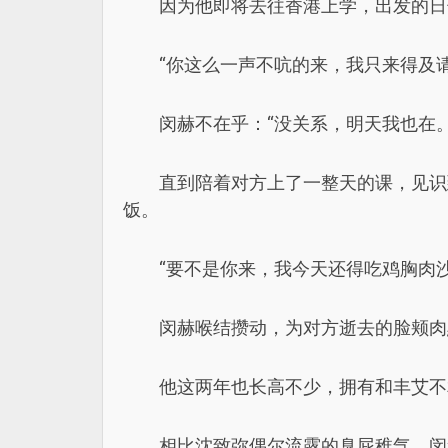
因为他即将去往香港上学，出发的日
“你这么一声不吭的来，我只来得及请
闵赫不在乎：“没关系，明天我也在。
直到陪着对方上了一整天的课，见识
饭。
“要不是你来，我今天还得吃鸡胸肉沙
闵赫喉结攒动，为对方逝去的脸颊肉
他这两年也长高不少，拥有和丰艾不
相比沈致弥偶尔流露的臭屁稚气，闵