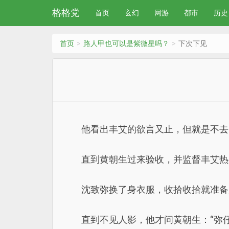
格格党
首页
玄幻
网游
都市
历史
首页
路人甲也可以是紫微星吗？
下次下见
他看出丰艾的欲言又止，但就是不去
直到黄朝生过来验收，并监督丰艾热
沈致弥换了身衣服，收拾收拾就准备
直到不见人影，他才问黄朝生：“弥