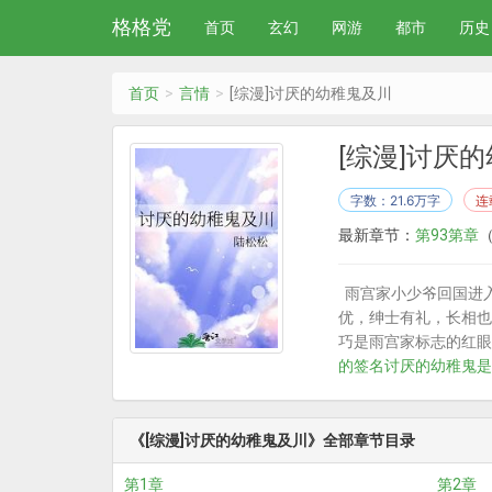
格格党
首页
玄幻
网游
都市
历史
首页
言情
[综漫]讨厌的幼稚鬼及川
[综漫]讨厌
字数：21.6万字
连
最新章节：
第93第章
（
雨宫家小少爷回国进入
优，绅士有礼，长相也
巧是雨宫家标志的红眼
的签名
讨厌的幼稚鬼是
《[综漫]讨厌的幼稚鬼及川》全部章节目录
第1章
第2章