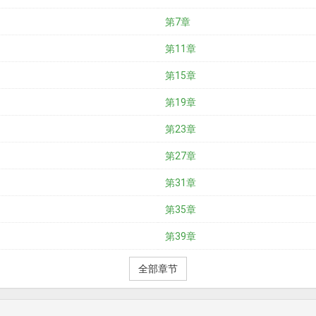
第7章
第11章
第15章
第19章
第23章
第27章
第31章
第35章
第39章
全部章节