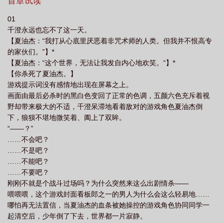
140话，一大堆一大堆私设[-全员单箭头，正文无cp，番外cp杰。主
首章试读
竹马杰悟/天降甚尔三线，甚尔戏份很多，不喜慎。[-极其慢热，37w
01
才死遁，文案情节占比少。第一章作话有详细排雷，慎入[-文内带*
千澄永远也忘不了这一天。
句子引用自原著或其他，有时忘记标注，所以文案说明一下[-封面人
【夏油杰：“我打从心底里厌恶着非咒术师的人类。但我并不恨高专
设来自小天使@花礼@裴司徒@叶子@紫菜，感谢为本文写下长评
的家伙们。”】*
和画人设图的所有读者小天使们，也感谢阅读中的你们
【夏油杰：“这个世界，无法让我发自内心地欢笑。“】*
【你杀死了夏油杰。】
游戏提示词没有感情地出现在屏幕之上。
画面由最后必杀时的黑白色变回了正常的色调，五颜六色充斥着视
野却带来极大的不适，千澄呆滞地看着敌对的游戏角色夏油杰倒
下，狼狈不堪地微笑着、阖上了双眸。
“——？”
……不会吧？
……不是吧？
……不能吧？
……不要吧？
刚刚不就是个战斗过场吗？为什么突然来这么出剧情杀——
喂喂喂，这个游戏封面看板郎之一的男人为什么会这么轻易地……
哪怕再无法置信，当夏油杰的血条被她操控的游戏角色协同同学一
起清空后，少年倒了下去，世界都一片寂静。