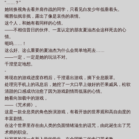
“……？”
她转换视角去看并肩作战的同学，只看见白发少年低垂着头。
嘴唇似抿非抿，露出了像是哀伤的表情。
这个人，和她有着同样的心情。
——不相信昔日的伙伴、一直认定的朋友夏油杰会这样死去的心
情。
呃呜……！
这么好、这么重要的夏油杰为什么会简单地死去……
——一定，一定是她的玩法不对。
千澄坚定地想。
-
将现在的游戏进度存档后，千澄退出游戏，摘下全息眼罩。
处理完手机上的讯息后，她挖了一大口早上做好的芒果戚风，松软
清甜的口感成功治愈了因为游戏剧情而低落的心情。
她看向加载中的游戏，
——《咒术师》。
这是一款全息类的角色扮演游戏，有着开放的世界观和高自由度的
丰富剧情。
在这个世界里存在由人类的负面情绪滋生的诅咒，由此诞生出了咒
术师的职业。