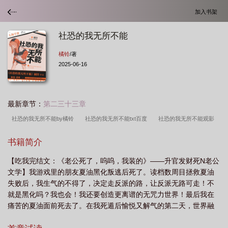
加入书架
社恐的我无所不能
橘铃
/著
2025-06-16
最新章节：
第二三十三章
社恐的我无所不能by橘铃
社恐的我无所不能txt百度
社恐的我无所不能观影
体
社恐的我无所不能免费
社恐的我无所不能晋江
社恐的我无所不能
书籍简介
txt
社恐的我无所不能免费阅读
社恐的我无所不能免费全文阅读
社恐的我
【吃我完结文：《老公死了，呜呜，我装的》——升官发财死N老公
无所不能百度
社恐的我无所不能 橘铃
社恐的我无所不能全文免费阅读
社
文学】我游戏里的朋友夏油黑化叛逃后死了。读档数周目拯救夏油
恐的我无所不能TXT
失败后，我生气的不得了，决定走反派的路，让反派无路可走！不
就是黑化吗？我也会！我还要创造更离谱的无咒力世界！最后我在
痛苦的夏油面前死去了。在我死遁后愉悦又解气的第二天，世界融
合，夏油变成了我的老师。我：？瞳孔地震文案废，本文截止咒回