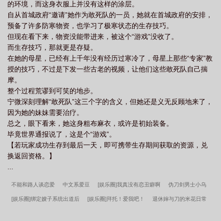
的环境，而这身衣服上并没有这样的涂层。
自从首城政府“邀请”她作为敢死队的一员，她就在首城政府的安排，
预备了许多防寒物资，也学习了极寒状态的生存技巧。
但现在看下来，物资没能带进来，被这个“游戏”没收了。
而生存技巧，那就更是存疑。
在她的母星，已经有上千年没有经历过寒冷了，母星上那些“专家”教
授的技巧，不过是下发一些古老的视频，让他们这些敢死队自己揣
摩。
整个过程荒谬到可笑的地步。
宁微深刻理解“敢死队”这三个字的含义，但她还是义无反顾地来了，
因为她的妹妹需要治疗。
总之，眼下看来，她这身粗布麻衣，或许是初始装备。
毕竟世界通报说了，这是个“游戏”。
【若玩家成功生存到最后一天，即可携带生存期间获取的资源，兑
换返回资格。】
...
不能和路人谈恋爱
中文系爱豆
[娱乐圈]我真没有恋丑癖啊
伪刀剑男士小乌
[娱乐圈]绑定嫂子系统出道后
[娱乐圈]拜托！爱我吧！
退休婶与刀的米花日常
杀手游戏攻略指南
[崩铁]跟你们这群命途颠佬拼了
开门，酒厂清洁工
从偶像