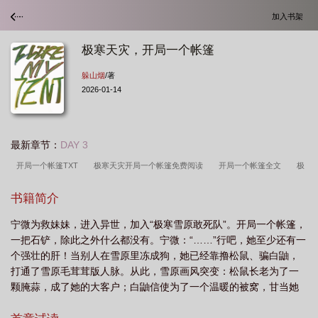
加入书架
极寒天灾，开局一个帐篷
躲山烟
/著
2026-01-14
最新章节：
DAY 3
开局一个帐篷TXT
极寒天灾开局一个帐篷免费阅读
开局一个帐篷全文
极
寒天灾开局囤囤囤
开局一个帐篷笔趣阁
开局一个帐篷txt
开局一个帐篷
书籍简介
by
开局一个帐篷by躲山烟
开局一个帐篷 作者躲山烟
极寒天灾开局一个帐
宁微为救妹妹，进入异世，加入“极寒雪原敢死队”。开局一个帐篷，
篷躲山烟
极寒天灾开局一个帐篷笔趣阁
开局一个帐篷晋江手机版
极寒天灾
一把石铲，除此之外什么都没有。宁微：“……”行吧，她至少还有一
开局一个帐篷txt
极寒天灾开局一个帐篷最新章节列表
开局一个帐篷
开局
个强壮的肝！当别人在雪原里冻成狗，她已经靠撸松鼠、骗白鼬，
一个帐篷躲山
开局一个帐篷 躲山烟
极寒天灾开局一个帐篷
开局一个帐篷
打通了雪原毛茸茸版人脉。从此，雪原画风突变：松鼠长老为了一
颗腌蒜，成了她的大客户；白鼬信使为了一个温暖的被窝，甘当她
免费
开局一个帐篷番外
极寒天灾开局一个帐篷的推荐
的活地图；她则在各方势力的注视下，默默搬空系统商城，建立雪