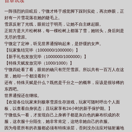
原第一营地。直到有一天，系统公告响彻天际：【恭喜玩家宁微，
首章试读
解锁全服隐藏任务：“三神陨落时代”】宁微才发现，这场游戏背后，
一阵强烈的目眩后，宁微才终于感觉脚下踩到实处，再次睁眼，正
隐藏着一个足以颠覆两个世界的秘密。#开局一个帐篷，结局一个世
好有一片雪花落在她的睫毛上。
界#我的队友是毛茸茸-----阅读指南-----1.主线是末日求生、异世界
雪原反射了光线，眼前过于明亮，让她不自主眯起眼。
冒险、战斗爽；支线是种地囤货、各种小副本。2.孤狼型女主，毛茸
正前方是大片松树林，每一棵松树上都落了雪，她转头，身后则是
茸含量高，各种动物陆续登场，有人类队友，但人类参与的副本比
无尽的雪原。
较少。3.中长篇，剧情进度请看目录页的内容提要，囤文的宝宝记得
宁微定了定神，听见世界通报响起来，是舒缓的女声。
常回来看看~4.周一至周五12:00掉落更新，周六不定时更新，周日
【玩家集结完毕（1000000/1000000）】
休息。5.欢迎收藏评论营养液！这些就是对单机小作者最大的支持
【新手礼包发放完毕（1000000/1000000）】
啦！
【特殊天赋发放完毕（1000/1000）】
宁微四处看了看，眼前的确只有茫茫雪原。所以共有一百万人在这
里，她却一个都没看到？
还有，特殊天赋是什么？既然是千分之一的概率，应该是很珍稀的
东西吧。
世界通报还在继续。
【欢迎各位玩家来到极寒雪原生存游戏，玩家可随时呼出个人面
板，以查看自身状态；且玩家享有24小时的新手保护期。】
宁微低头一看，才发现自己上身裤子都是灰白色的麻布织成的衣
服，这衣服十分陌生，她非常肯定，这绝非她自己的衣服。
因为母星所有的衣服都必须有特殊涂层，否则没办法应对辐射遍地