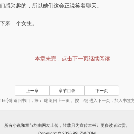
们感兴趣的，所以她们这会正说笑着聊天。
下来一个女生。
本章未完，点击下一页继续阅读
上一章
章节目录
下一页
nter]键 返回书目，按 ←键 返回上一页， 按 →键 进入下一页，加入
所有小说和章节均由网友上传，转载只为宣传本书让更多读者欣赏。
Copyright © 2026 99LZW.COM