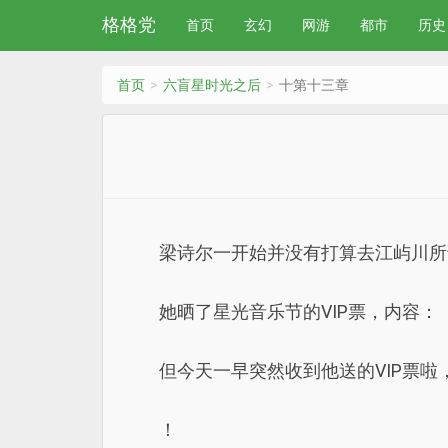
格格党
首页
玄幻
网游
都市
历史
首页
六盲星时光之后
十第十三章
梁诗尔一开始并没有打算去江屿川所
她晒了星光音乐节的VIP票，内容
但今天一早突然收到他送的VIP票啦，
！