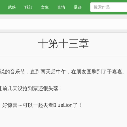
武侠
科幻
女生
言情
足迹
十第十三章
说的音乐节，直到两天后中午，在朋友圈刷到了于嘉嘉
：【前几天没抢到票还很失落！
好惊喜～可以一起去看BlueLion了！