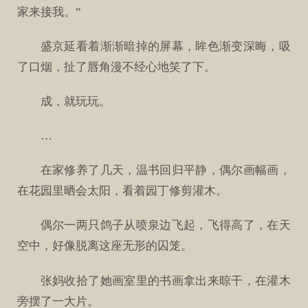
家来接我。”
盛京延看着渐渐暗掉的屏幕，眸色渐变深晦，吸
了口烟，扯了唇角漫不经心地笑了下。
成，就玩玩。
…
在家修养了几天，温书回归平静，偶尔画幅画，
在花园里晒会太阳，看着园丁修剪灌木。
偶尔一两只鸽子从喷泉边飞起，飞得高了，在天
空中，好像脱离这座无形的囚笼。
张妈收拾了她画室里的书画拿出来晾干，在灌木
旁摆了一大片。