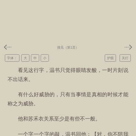
撞见（第1页）
字体：
大
中
小
护眼
关灯
看见这行字，温书只觉得眼睛发酸，一时片刻说
不出话来。
有什么好威胁的，只有当事情是真相的时候才能
称之为威胁。
他和苏禾衣关系至少是有些不一般。
一个字一个字的敲，温书回他：【对，你不陪我