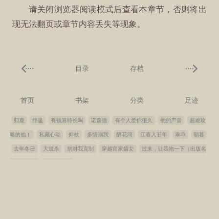
请关闭浏览器阅读模式后查看本章节，否则将出
现无法翻页或章节内容丢失等现象。
目录
存档
首页
书架
分类
足迹
归鹿
绊星
有钱算特长吗
诺森德
有个人爱你很久
他的声音
超难攻
略的他！
私藏心动
仰枝
多情溺我
醉花间
江春入旧年
乖乖
朝暮
去年冬日
大逃杀
别对我克制
穿越官家嫡女
过来，让我抱一下（出版名
《他似朝阳
他的心尖宠