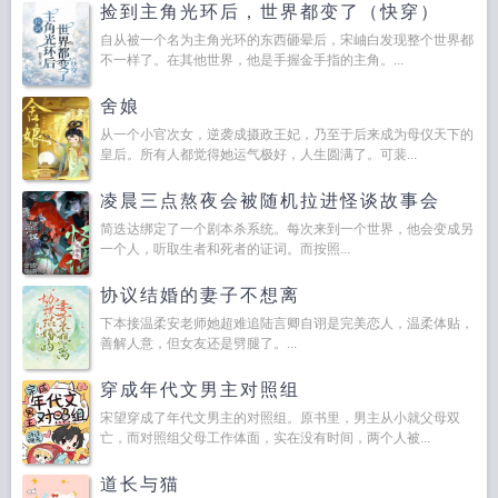
捡到主角光环后，世界都变了（快穿）
自从被一个名为主角光环的东西砸晕后，宋岫白发现整个世界都
不一样了。在其他世界，他是手握金手指的主角。...
舍娘
从一个小官次女，逆袭成摄政王妃，乃至于后来成为母仪天下的
皇后。所有人都觉得她运气极好，人生圆满了。可裴...
凌晨三点熬夜会被随机拉进怪谈故事会
简迭达绑定了一个剧本杀系统。每次来到一个世界，他会变成另
一个人，听取生者和死者的证词。而按照...
协议结婚的妻子不想离
下本接温柔安老师她超难追陆言卿自诩是完美恋人，温柔体贴，
善解人意，但女友还是劈腿了。...
穿成年代文男主对照组
宋望穿成了年代文男主的对照组。原书里，男主从小就父母双
亡，而对照组父母工作体面，实在没有时间，两个人被...
道长与猫