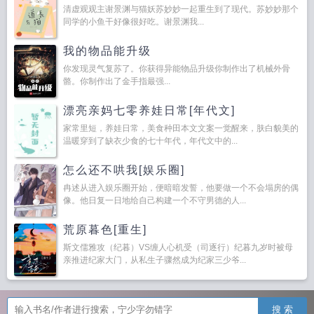
清虚观观主谢景渊与猫妖苏妙妙一起重生到了现代。苏妙妙那个
同学的小鱼干好像很好吃。谢景渊我...
我的物品能升级
你发现灵气复苏了。你获得异能物品升级你制作出了机械外骨
骼。你制作出了金手指最强...
漂亮亲妈七零养娃日常[年代文]
家常里短，养娃日常，美食种田本文文案一觉醒来，肤白貌美的
温暖穿到了缺衣少食的七十年代，年代文中的...
怎么还不哄我[娱乐圈]
冉述从进入娱乐圈开始，便暗暗发誓，他要做一个不会塌房的偶
像。他日复一日地给自己构建一个不守男德的人...
荒原暮色[重生]
斯文儒雅攻（纪暮）VS缠人心机受（司逐行）纪暮九岁时被母
亲推进纪家大门，从私生子骤然成为纪家三少爷...
搜 索