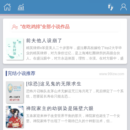
搜 索
“在吃鸡排”全部小说作品
前夫他人设崩了
精英律师x笨蛋美人二十岁那年，盛沅攀高枝嫁给了top2大学毕
业的精英律师，对方身价过亿，是上海滩红圈律所的高级合伙
人。在盛沅眼中，对方永远体面，理性，冷漠。在对方眼中，盛
沅永远无知，幼稚，冲动。...
完结小说推荐
www.99lzw.com
[综恐]这见鬼的无限求生
恐怖片召唤队友茅山术无解诅咒江海月死了，死后绑定了一个系
统，想要延长寿命只能去恐...
禅院家主的幼驯染是隔壁六眼
五条家迎来神子改变世界平衡的那天，禅院家也诞生了一个女
婴。禅院家终于出现了一个期待已久的十种影法术，但...